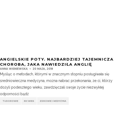
ANGIELSKIE POTY. NAJBARDZIEJ TAJEMNICZA
CHOROBA, JAKA NAWIEDZIŁA ANGLIĘ
ANNA WIŚNIEWSKA
20 MAJA, 2018
Myśląc o metodach, którymi w znacznym stopniu posługiwała się
średniowieczna medycyna, można nabrać przekonania, że ci, którzy
dożyli podeszłego wieku, zawdzięczali swoje życie niezwykłej
odporności bądź
TUDOROWIE
XVI WIEK
ZDROWIE I MEDYCYNA