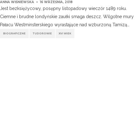
ANNA WIŚNIEWSKA
16 WRZEŚNIA, 2018
Jest bezksiężycowy, posępny listopadowy wieczór 1489 roku.
Ciemne i brudne londyńskie zaułki smaga deszcz. Wilgotne mury
Pałacu Westminsterskiego wyrastające nad wzburzoną Tamizą…
BIOGRAFICZNE
TUDOROWIE
XVI WIEK