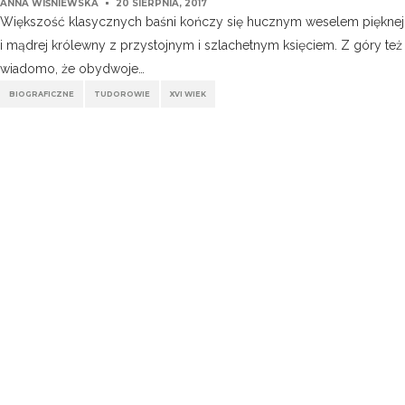
ANNA WIŚNIEWSKA
20 SIERPNIA, 2017
Większość klasycznych baśni kończy się hucznym weselem pięknej
i mądrej królewny z przystojnym i szlachetnym księciem. Z góry też
wiadomo, że obydwoje…
BIOGRAFICZNE
TUDOROWIE
XVI WIEK