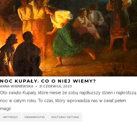
NOC KUPAŁY. CO O NIEJ WIEMY?
ANNA WIŚNIEWSKA
21 CZERWCA, 2023
Oto święto Kupały, które niesie ze sobą najdłuższy dzień i najkrótszą
noc w całym roku. To czas, który wprowadza nas w świat pełen
magii
ARTYKUŁY
CIEKAWOSTKI
KULTURA I SZTUKA