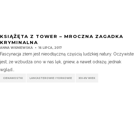
KSIĄŻĘTA Z TOWER – MROCZNA ZAGADKA
KRYMINALNA
ANNA WIŚNIEWSKA
16 LIPCA, 2017
Fascynacja złem jest nieodłączną częścią ludzkiej natury. Oczywiste
jest, że wzbudza ono w nas lęk, gniew, a nawet odrazę, jednak
wgląd…
CIEKAWOSTKI
LANCASTEROWIE I YORKOWIE
XIV–XV WIEK