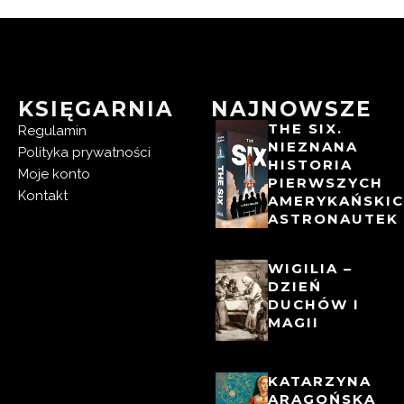
KSIĘGARNIA
NAJNOWSZE
THE SIX.
Regulamin
NIEZNANA
Polityka prywatności
HISTORIA
Moje konto
PIERWSZYCH
Kontakt
AMERYKAŃSKI
ASTRONAUTEK
WIGILIA –
DZIEŃ
DUCHÓW I
MAGII
KATARZYNA
ARAGOŃSKA