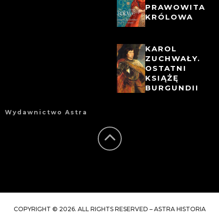
PRAWOWITA
KRÓLOWA
KAROL
ZUCHWAŁY.
OSTATNI
KSIĄŻĘ
BURGUNDII
Wydawnictwo Astra
COPYRIGHT © 2026. ALL RIGHTS RESERVED – ASTRA HISTORIA