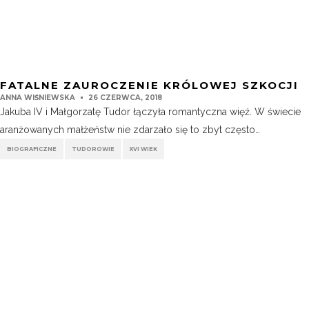
FATALNE ZAUROCZENIE KRÓLOWEJ SZKOCJI
ANNA WIŚNIEWSKA
26 CZERWCA, 2018
Jakuba IV i Małgorzatę Tudor łączyła romantyczna więź. W świecie
aranżowanych małżeństw nie zdarzało się to zbyt często…
BIOGRAFICZNE
TUDOROWIE
XVI WIEK