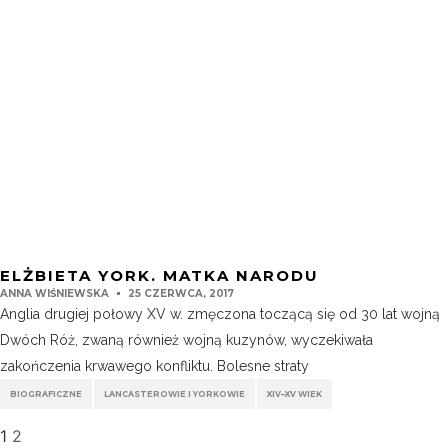
ELŻBIETA YORK. MATKA NARODU
ANNA WIŚNIEWSKA
25 CZERWCA, 2017
Anglia drugiej połowy XV w. zmęczona toczącą się od 30 lat wojną
Dwóch Róż, zwaną również wojną kuzynów, wyczekiwała
zakończenia krwawego konfliktu. Bolesne straty
BIOGRAFICZNE
LANCASTEROWIE I YORKOWIE
XIV–XV WIEK
1
2