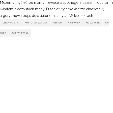
Możemy myśleć, że mamy niewiele wspólnego z czarami, duchami i
światem nieczystych mocy. Przecież żyjemy w erze chatbotów,
algorytmów i pojazdów autonomicznych. W kieszeniach
CIEKAWOSTKI
KULTURA I SZTUKA
RELIGIA
X–XIII WIEK
XIV–XV WIEK
XVI
WIEK
XVII–XVIII WIEK