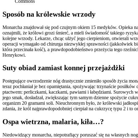
Commons
Sposób na królewskie wrzody
Monarcha znajdował się pod czujnym okiem 15 medyków. Opieka nad 
oznajmili, że królowi grozi śmierć, a mieli świadomość takiego ryz
kolejne wrzody. Lekarze, chcąc ulżyć jego cierpieniom, otwierali wr
operacji wymagało od chirurga niezwykłej sprawności (jakkolwiek bi
która przecinała kość), a prawdopodobieństwo przeżycia tego rzeźni
Henrykowi.
Suty obiad zamiast konnej przejażdżki
Postępujące owrzodzenie nóg drastycznie zmieniło sposób życia mona
teraz pochłaniał je bez opamiętania, spożywając trzynaście posiłków 
ptactwem: perliczkami, kaczkami, pawiami i łabędziami. Surowych w
jego smak, dosładzał, zwiększając tym samym dzienne spożycie cukru.
organizm 20 gramami soli. Nieuchronnym było, że królewski jadłospi
zdania, że król najprawdopodobniej cierpiał na cukrzycę typu 2 i t
Ospa wietrzna, malaria, kiła…?
Niedowidzący monarcha, niepotrafiący poruszać się na własnych noga