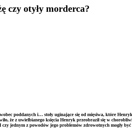
ę czy otyły morderca?
 wobec poddanych i… stoły uginające się od mięsiwa, które Henryk
o, że z uwielbianego księcia Henryk przeobraził się w chorobliwi
ał? I czy jednym z powodów jego problemów zdrowotnych mogły być