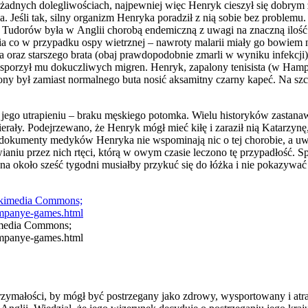
 żadnych dolegliwościach, najpewniej więc Henryk cieszył się dobrym
a. Jeśli tak, silny organizm Henryka poradził z nią sobie bez problem
ch Tudorów była w Anglii chorobą endemiczną z uwagi na znaczną ilość
ia co w przypadku ospy wietrznej – nawroty malarii miały go bowiem nę
oraz starszego brata (obaj prawdopodobnie zmarli w wyniku infekcji), 
sporzył mu dokuczliwych migren. Henryk, zapalony tenisista (w Hampt
y był zamiast normalnego buta nosić aksamitny czarny kapeć. Na szczę
go utrapieniu – braku męskiego potomka. Wielu historyków zastanawia
erały. Podejrzewano, że Henryk mógł mieć kiłę i zaraził nią Katarzyn
że dokumenty medyków Henryka nie wspominają nic o tej chorobie, a uwa
aniu przez nich rtęci, którą w owym czasie leczono tę przypadłość. Sp
 na około sześć tygodni musiałby przykuć się do łóżka i nie pokazywa
imedia Commons;
ompanye-games.html
trzymałości, by mógł być postrzegany jako zdrowy, wysportowany i atrak