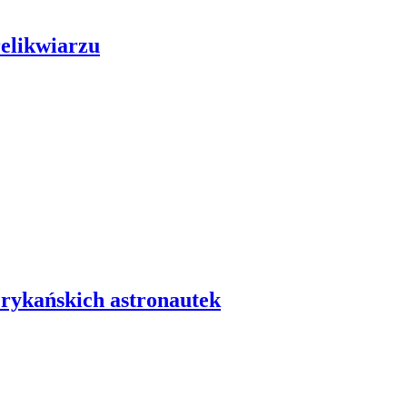
relikwiarzu
erykańskich astronautek