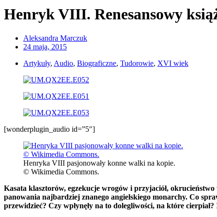
Henryk VIII. Renesansowy książ
Aleksandra Marczuk
24 maja, 2015
Artykuły
,
Audio
,
Biograficzne
,
Tudorowie
,
XVI wiek
[wonderplugin_audio id=”5″]
Henryka VIII pasjonowały konne walki na kopie.
© Wikimedia Commons.
Kasata klasztorów, egzekucje wrogów i przyjaciół, okrucieństwo
panowania najbardziej znanego angielskiego monarchy. Co sprawił
przewidzieć? Czy wpłynęły na to dolegliwości, na które cierpi