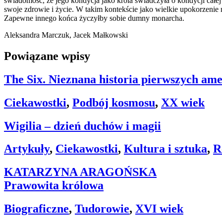
świadomość, że jego kondycja jako króla świadczyła o kondycji całe
swoje zdrowie i życie. W takim kontekście jako wielkie upokorzenie 
Zapewne innego końca życzyłby sobie dumny monarcha.
Aleksandra Marczuk, Jacek Małkowski
Powiązane wpisy
The Six. Nieznana historia pierwszych am
Ciekawostki
,
Podbój kosmosu
,
XX wiek
Wigilia – dzień duchów i magii
Artykuły
,
Ciekawostki
,
Kultura i sztuka
,
R
KATARZYNA ARAGOŃSKA
Prawowita królowa
Biograficzne
,
Tudorowie
,
XVI wiek