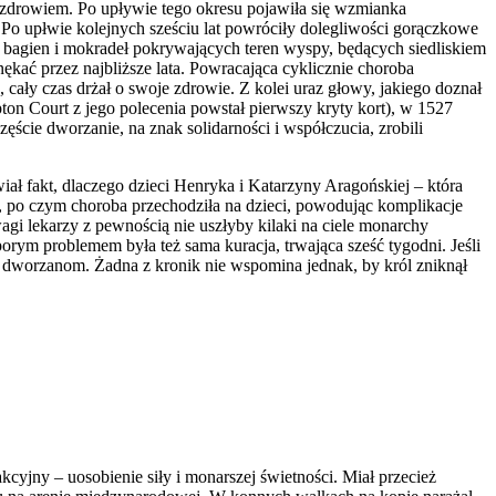
 zdrowiem. Po upływie tego okresu pojawiła się wzmianka
u. Po upłwie kolejnych sześciu lat powróciły dolegliwości gorączkowe
 bagien i mokradeł pokrywających teren wyspy, będących siedliskiem
kać przez najbliższe lata. Powracająca cyklicznie choroba
cały czas drżał o swoje zdrowie. Z kolei uraz głowy, jakiego doznał
on Court z jego polecenia powstał pierwszy kryty kort), w 1527
ście dworzanie, na znak solidarności i współczucia, zrobili
ł fakt, dlaczego dzieci Henryka i Katarzyny Aragońskiej – która
ę, po czym choroba przechodziła na dzieci, powodując komplikacje
gi lekarzy z pewnością nie uszłyby kilaki na ciele monarchy
orym problemem była też sama kuracja, trwająca sześć tygodni. Jeśli
ć dworzanom. Żadna z kronik nie wspomina jednak, by król zniknął
cyjny – uosobienie siły i monarszej świetności. Miał przecież