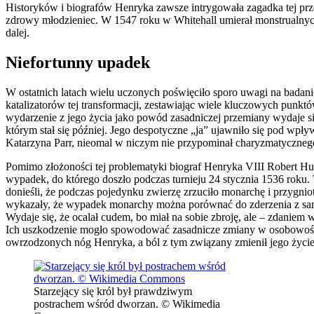
Historyków i biografów Henryka zawsze intrygowała zagadka tej prze
zdrowy młodzieniec. W 1547 roku w Whitehall umierał monstrualnyc
dalej.
Niefortunny upadek
W ostatnich latach wielu uczonych poświęciło sporo uwagi na badani
katalizatorów tej transformacji, zestawiając wiele kluczowych punk
wydarzenie z jego życia jako powód zasadniczej przemiany wydaje s
którym stał się później. Jego despotyczne „ja” ujawniło się pod wpł
Katarzyna Parr, nieomal w niczym nie przypominał charyzmatyczneg
Pomimo złożoności tej problematyki biograf Henryka VIII Robert Hu
wypadek, do którego doszło podczas turnieju 24 stycznia 1536 roku
donieśli, że podczas pojedynku zwierzę zrzuciło monarchę i przyg
wykazały, że wypadek monarchy można porównać do zderzenia z sam
Wydaje się, że ocalał cudem, bo miał na sobie zbroję, ale – zdani
Ich uszkodzenie mogło spowodować zasadnicze zmiany w osobowości m
owrzodzonych nóg Henryka, a ból z tym związany zmienił jego życie
Starzejący się król był prawdziwym
postrachem wśród dworzan. © Wikimedia