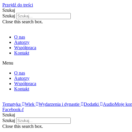
Przejdź do treści
Szukaj
Szukaj
Close this search box.
O nas
Autorzy
Współpraca
Kontakt
Menu
O nas
Autorzy
Współpraca
Kontakt
Tematyka
Wiek
Wydarzenia i dynastie
Dodatki
Audio
Moje kon
Facebook-f
Szukaj
Szukaj
Close this search box.