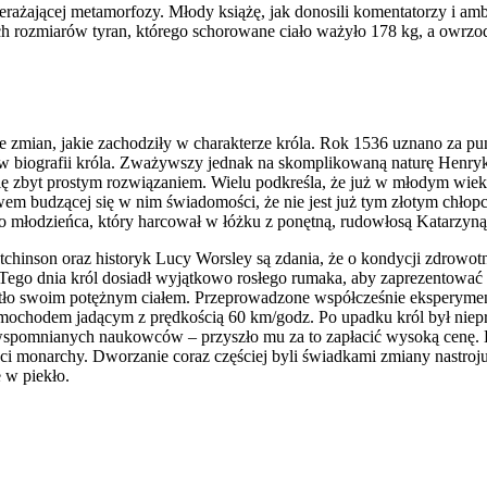
rażającej metamorfozy. Młody książę, jak donosili komentatorzy i am
h rozmiarów tyran, którego schorowane ciało ważyło 178 kg, a owrz
e zmian, jakie zachodziły w charakterze króla. Rok 1536 uznano za pu
tów biografii króla. Zważywszy jednak na skomplikowaną naturę Henry
ię zbyt prostym rozwiązaniem. Wielu podkreśla, że już w młodym wiek
ywem budzącej się w nim świadomości, że nie jest już tym złotym chło
o młodzieńca, który harcował w łóżku z ponętną, rudowłosą Katarzy
tchinson oraz historyk Lucy Worsley są zdania, że o kondycji zdrowo
. Tego dnia król dosiadł wyjątkowo rosłego rumaka, aby zaprezentowa
niotło swoim potężnym ciałem. Przeprowadzone współcześnie eksperym
ochodem jadącym z prędkością 60 km/godz. Po upadku król był niep
em wspomnianych naukowców – przyszło mu za to zapłacić wysoką cenę
onarchy. Dworzanie coraz częściej byli świadkami zmiany nastroju, n
 w piekło.