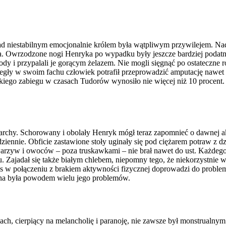
niestabilnym emocjonalnie królem była wątpliwym przywilejem. Nadwo
yka. Owrzodzone nogi Henryka po wypadku były jeszcze bardziej podatn
zody i przypalali je gorącym żelazem. Nie mogli sięgnąć po ostateczne
egły w swoim fachu człowiek potrafił przeprowadzić amputację nawet w
ckiego zabiegu w czasach Tudorów wynosiło nie więcej niż 10 procent.
rchy. Schorowany i obolały Henryk mógł teraz zapomnieć o dawnej akty
dziennie. Obficie zastawione stoły uginały się pod ciężarem potraw z d
arzyw i owoców – poza truskawkami – nie brał nawet do ust. Każdego 
 Zajadał się także białym chlebem, niepomny tego, że niekorzystnie w
s w połączeniu z brakiem aktywności fizycznej doprowadzi do problem
o ona była powodem wielu jego problemów.
ch, cierpiący na melancholię i paranoję, nie zawsze był monstrualny