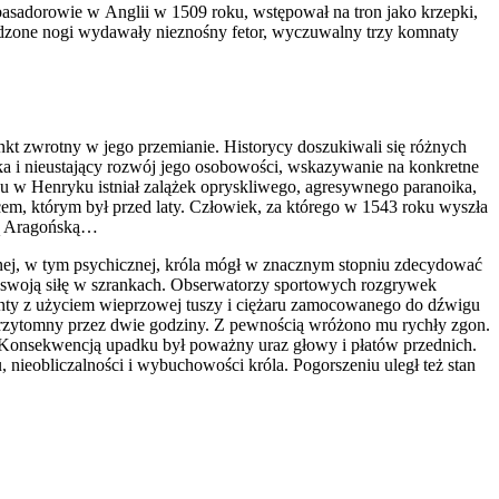
basadorowie w Anglii w 1509 roku, wstępował na tron jako krzepki,
odzone nogi wydawały nieznośny fetor, wyczuwalny trzy komnaty
nkt zwrotny w jego przemianie. Historycy doszukiwali się różnych
ka i nieustający rozwój jego osobowości, wskazywanie na konkretne
u w Henryku istniał zalążek opryskliwego, agresywnego paranoika,
pcem, którym był przed laty. Człowiek, za którego w 1543 roku wyszła
ną Aragońską…
tnej, w tym psychicznej, króla mógł w znacznym stopniu zdecydować
ć swoją siłę w szrankach. Obserwatorzy sportowych rozgrywek
enty z użyciem wieprzowej tuszy i ciężaru zamocowanego do dźwigu
rzytomny przez dwie godziny. Z pewnością wróżono mu rychły zgon.
. Konsekwencją upadku był poważny uraz głowy i płatów przednich.
ieobliczalności i wybuchowości króla. Pogorszeniu uległ też stan