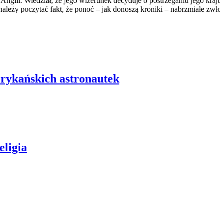
j Anglii. Wiedział, że jego wizerunek decyduje o postrzeganiu jego kr
należy poczytać fakt, że ponoć – jak donoszą kroniki – nabrzmiałe zw
erykańskich astronautek
eligia