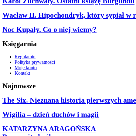
Karol Zuchwały. Ostatni książę Burgundii
Wacław II. Hipochondryk, który sypiał w 
Noc Kupały. Co o niej wiemy?
Księgarnia
Regulamin
Polityka prywatności
Moje konto
Kontakt
Najnowsze
The Six. Nieznana historia pierwszych am
Wigilia – dzień duchów i magii
KATARZYNA ARAGOŃSKA