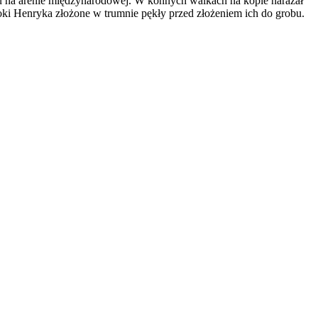
aju na arenie międzynarodowej. W konnych walkach na kopie narażał
łoki Henryka złożone w trumnie pękły przed złożeniem ich do grobu.