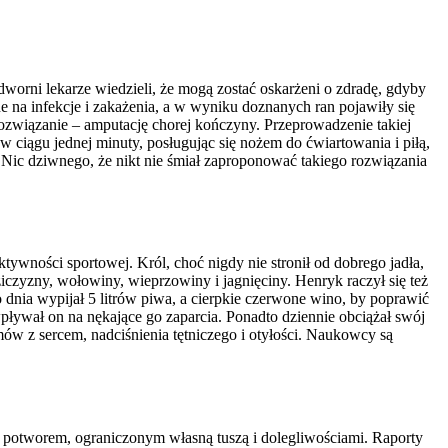
rni lekarze wiedzieli, że mogą zostać oskarżeni o zdradę, gdyby
e na infekcje i zakażenia, a w wyniku doznanych ran pojawiły się
 rozwiązanie – amputację chorej kończyny. Przeprowadzenie takiej
 ciągu jednej minuty, posługując się nożem do ćwiartowania i piłą,
 Nic dziwnego, że nikt nie śmiał zaproponować takiego rozwiązania
wności sportowej. Król, choć nigdy nie stronił od dobrego jadła,
ziczyzny, wołowiny, wieprzowiny i jagnięciny. Henryk raczył się też
dnia wypijał 5 litrów piwa, a cierpkie czerwone wino, by poprawić
pływał on na nękające go zaparcia. Ponadto dziennie obciążał swój
ów z sercem, nadciśnienia tętniczego i otyłości. Naukowcy są
m potworem, ograniczonym własną tuszą i dolegliwościami. Raporty