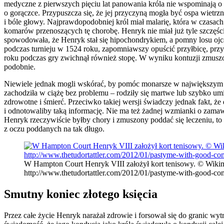
medyczne z pierwszych pięciu lat panowania króla nie wspominają o
o gorączce. Przypuszcza się, że jej przyczyną mogła być ospa wietrzn
i bóle głowy. Najprawdopodobniej król miał malarię, która w czasa
komarów przenoszących tę chorobę. Henryk nie miał już tyle szczęśc
spowodowała, że Henryk stał się hipochondrykiem, a pomny losu ojca 
podczas turnieju w 1524 roku, zapomniawszy opuścić przyłbicę, przy
roku podczas gry zwichnął również stopę. W wyniku kontuzji zmuszon
podobnie.
Niewiele jednak mogli wskórać, by pomóc monarsze w największym je
zachodziła w ciążę bez problemu – rodziły się martwe lub szybko umi
zdrowotne i śmierć. Przeciwko takiej wersji świadczy jednak fakt, 
i odnotowaliby taką informację. Nie ma też żadnej wzmianki o zamawi
Henryk rzeczywiście byłby chory i zmuszony poddać się leczeniu, to
z oczu poddanych na tak długo.
W Hampton Court Henryk VIII założył kort tenisowy. © Wik
http://www.thetudortattler.com/2012/01/pastyme-with-good-c
Smutny koniec złotego księcia
Przez całe życie Henryk narażał zdrowie i forsował się do granic wy