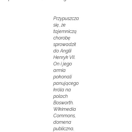
Przypuszcza
się, że
tajemniczą
chorobę
sprowadził
do Anglii
Henryk VII.
On i jego
armia
pokonali
panującego
króla na
polach
Bosworth.
Wikimedia
Commons,
domena
publiczna.