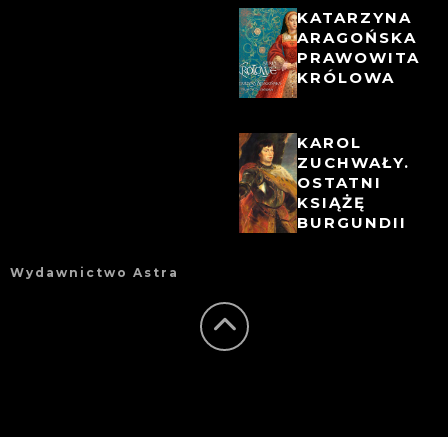
KATARZYNA
ARAGOŃSKA
PRAWOWITA
KRÓLOWA
KAROL
ZUCHWAŁY.
OSTATNI
KSIĄŻĘ
BURGUNDII
Wydawnictwo Astra