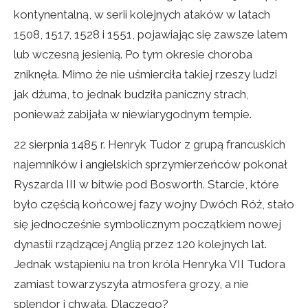
kontynentalną, w serii kolejnych ataków w latach
1508, 1517, 1528 i 1551, pojawiając się zawsze latem
lub wczesną jesienią. Po tym okresie choroba
zniknęła. Mimo że nie uśmierciła takiej rzeszy ludzi
jak dżuma, to jednak budziła paniczny strach,
ponieważ zabijała w niewiarygodnym tempie.
22 sierpnia 1485 r. Henryk Tudor z grupą francuskich
najemników i angielskich sprzymierzeńców pokonał
Ryszarda III w bitwie pod Bosworth. Starcie, które
było częścią końcowej fazy wojny Dwóch Róż, stało
się jednocześnie symbolicznym początkiem nowej
dynastii rządzącej Anglią przez 120 kolejnych lat.
Jednak wstąpieniu na tron króla Henryka VII Tudora
zamiast towarzyszyła atmosfera grozy, a nie
splendor i chwała. Dlaczego?