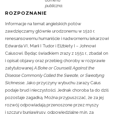
domena
publiczna.
ROZPOZNANIE
Informacje na temat angielskich potów
zawdzięczamy głównie urodzonemu w 1510 r.
renesansowemu humaniście i nadwornemu lekarzowi
Edwarda VI, Marii I Tudor i Elżbiety I – Johnowi
Caiusowi. Będąc świadkiem zrazy z 1551 r., zbadał on
i opisał objawy oraz przebieg choroby w rozprawie
zatytułowanej
A Boke or Counseill Against the
Disease Commonly Called the Sweate, or Sweatyng
Sicknesse
. Jako przyczyny wybuchu zarazy Caius
podaje brud i nieczystości. Jednak choroba ta do dziś
pozostaje zagadką. Można przypuszczać, że za jej
rozwój odpowiadają przenoszone przez myszy
i szczury buniawirusy, odpowiedzialne m.in. za