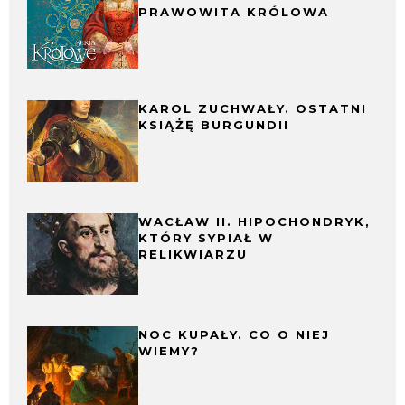
PRAWOWITA KRÓLOWA
KAROL ZUCHWAŁY. OSTATNI
KSIĄŻĘ BURGUNDII
WACŁAW II. HIPOCHONDRYK,
KTÓRY SYPIAŁ W
RELIKWIARZU
NOC KUPAŁY. CO O NIEJ
WIEMY?