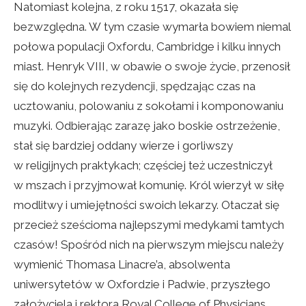
Natomiast kolejna, z roku 1517, okazała się
bezwzględna. W tym czasie wymarła bowiem niemal
połowa populacji Oxfordu, Cambridge i kilku innych
miast. Henryk VIII, w obawie o swoje życie, przenosił
się do kolejnych rezydencji, spędzając czas na
ucztowaniu, polowaniu z sokołami i komponowaniu
muzyki. Odbierając zarazę jako boskie ostrzeżenie,
stał się bardziej oddany wierze i gorliwszy
w religijnych praktykach; częściej też uczestniczył
w mszach i przyjmował komunię. Król wierzył w siłę
modlitwy i umiejętności swoich lekarzy. Otaczał się
przecież sześcioma najlepszymi medykami tamtych
czasów! Spośród nich na pierwszym miejscu należy
wymienić Thomasa Linacre’a, absolwenta
uniwersytetów w Oxfordzie i Padwie, przyszłego
założyciela i rektora Royal College of Physicians.