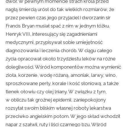
dwór. W pewnym momencie strach króla przed
nagłą śmiercią urósł do tak wielkich rozmiarów, że
przez pewien czas jego przyjaciel i dworzanin sir
Francis Bryan musiał spać z nim w jednym łóżku.
Henryk VIII, interesujący się zagadnieniami
medycznymi, przypisywał sobie umiejętność
diagnozowania i leczenia chorób. W ciągu całego
życia opracował około trzydziestu leków na różne
dolegliwości. Wśród komponentów można wymienić
zioła, korzenie, wodę różaną, amoniak, larwy, wino,
sproszkowane perły, korale i kość słoniową, a także
tlenek ołowiu czy olej lniany. W związku z tym,
w obliczu tak groźnej epidemii, zaniepokojony
rozsyłał swoim bliskim własnej roboty lekarstwa
przeciwko angielskim potom. W jego skład wchodził
napar z szałwii, ruty i liści czarnego bzu. Wśród