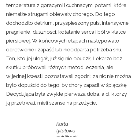
temperatura z gorącymi i cuchnącymi potami, które
niemalże strugami oblewały chorego. Do tego
dochodziło delirium, przyspieszony puls, intensywne
pragnienie, duszności, kołatanie serca i ból w klatce
piersiowej. W końcowych etapach następowało
odrętwienie i zapaść lub nieodparta potrzeba snu.
Ten, kto jej ulegał, już się nie obudził. Lekarze bez
skutku próbowali różnych metod leczenia, ale
w jednej kwestii pozostawali zgodni: za nic nie można
było dopuścić do tego, by chory zapadł w śpiączkę.
Decydująca była zwykle pierwsza doba, a ci, którzy
ją przetrwali, mieli szanse na przeżycie.
Karta
tytułowa