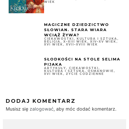
WIEK
MAGICZNE DZIEDZICTWO
SŁOWIAN. STARA WIARA
WCIĄŻ ŻYWA?
CIEKAWOSTKI
,
KULTURA I SZTUKA
,
RELIGIA
,
X–XIII WIEK
,
XIV–XV WIEK
,
XVI WIEK
,
XVII–XVIII WIEK
SŁODKOŚCI NA STOLE SELIMA
PIJAKA
ARTYKUŁY
,
CIEKAWOSTKI
,
KULTURA I SZTUKA
,
OSMANOWIE
,
XVI WIEK
,
ŻYCIE CODZIENNE
DODAJ KOMENTARZ
Musisz się
zalogować
, aby móc dodać komentarz.