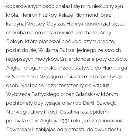
obdarowanych osób znalazł się m.in. nieślubny syn
króla, Henryk FitzRoy, książę Richmond, oraz
kardynał Wolsey. Gdy zaś Henryk dowiedział się, że
choroba nie ominęła również ukochanej Anny
Boleyn, którą planował poślubić, czym prędzej
posłał do niej Williama Buttsa, jednego ze swoich
najlepszych medyków. Śmiercionośne poty opuściły
Anglię i drogą morską przedostały się do Hamburga
w Niemczech. W ciągu miesiąca zmarło tam tysiąc
osób. Następnie rozprzestrzeniły się wzdłuż
Wybrzeża Bałtyckiego przez Gdańsk (w którym
pochłonęły trzy tysiące ofiar) do Danii, Szwecji,
Norwegii, Litwy i Rosji. Ostatnia fala epidemii
pojawiła się w Anglii w 1551 roku, już za panowania
Edwarda VI, zabijając od piętnastu do dwudziestu