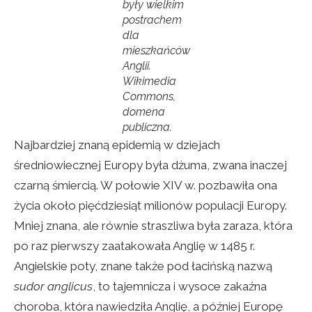
były wielkim
postrachem
dla
mieszkańców
Anglii.
Wikimedia
Commons,
domena
publiczna.
Najbardziej znaną epidemią w dziejach
średniowiecznej Europy była dżuma, zwana inaczej
czarną śmiercią. W połowie XIV w. pozbawiła ona
życia około pięćdziesiąt milionów populacji Europy.
Mniej znana, ale równie straszliwa była zaraza, która
po raz pierwszy zaatakowała Anglię w 1485 r.
Angielskie poty, znane także pod łacińską nazwą
sudor anglicus
, to tajemnicza i wysoce zakaźna
choroba, która nawiedziła Anglię, a później Europę