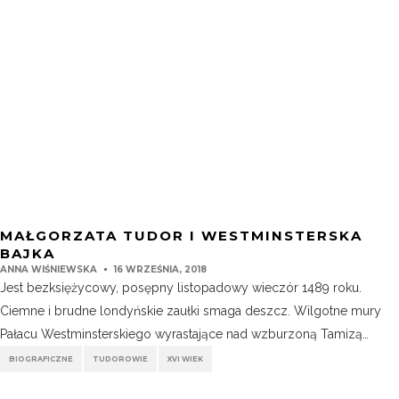
MAŁGORZATA TUDOR I WESTMINSTERSKA
BAJKA
ANNA WIŚNIEWSKA
16 WRZEŚNIA, 2018
Jest bezksiężycowy, posępny listopadowy wieczór 1489 roku.
Ciemne i brudne londyńskie zaułki smaga deszcz. Wilgotne mury
Pałacu Westminsterskiego wyrastające nad wzburzoną Tamizą…
BIOGRAFICZNE
TUDOROWIE
XVI WIEK