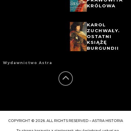
KRÓLOWA
KAROL
ZUCHWAŁY.
OSTATNI
KSIĄŻĘ
BURGUNDII
Wydawnictwo Astra
COPYRIGHT © 2026. ALL RIGHTS RESERVED – ASTRA HISTORIA
Ta strona korzysta z ciasteczek aby świadczyć usługi na
REALIZACJA - USEWEB