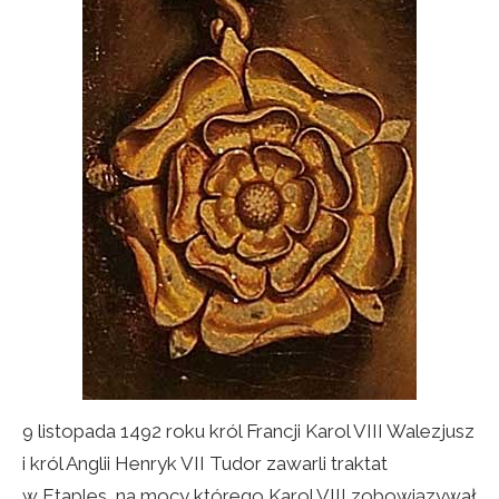
9 listopada 1492 roku król Francji Karol VIII Walezjusz
i król Anglii Henryk VII Tudor zawarli traktat
w Etaples, na mocy którego Karol VIII zobowiązywał