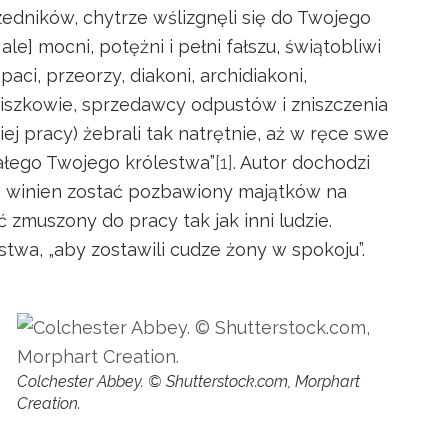
dników, chytrze wślizgnęli się do Twojego
ale] mocni, potężni i pełni fałszu, świątobliwi
opaci, przeorzy, diakoni, archidiakoni,
raciszkowie, sprzedawcy odpustów i zniszczenia
ej pracy) żebrali tak natrętnie, aż w ręce swe
całego Twojego królestwa”
[1]
. Autor dochodzi
y, winien zostać pozbawiony majątków na
ć zmuszony do pracy tak jak inni ludzie.
wa, „aby zostawili cudze żony w spokoju”.
Colchester Abbey. © Shutterstock.com, Morphart
Creation.