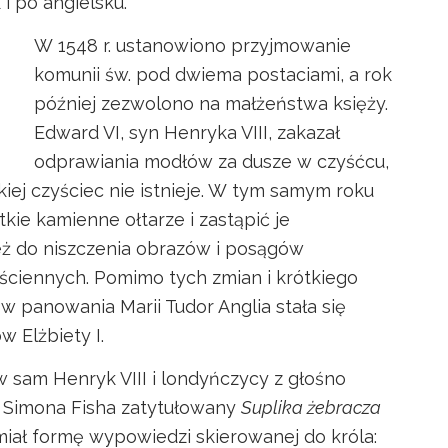
i po angielsku.
W 1548 r. ustanowiono przyjmowanie
komunii św. pod dwiema postaciami, a rok
później zezwolono na małżeństwa księży.
Edward VI, syn Henryka VIII, zakazał
odprawiania modłów za dusze w czyśćcu,
ej czyściec nie istnieje. W tym samym roku
ie kamienne ołtarze i zastąpić je
ież do niszczenia obrazów i posągów
ściennych. Pomimo tych zmian i krótkiego
ów panowania Marii Tudor Anglia stała się
 Elżbiety I.
w sam Henryk VIII i londyńczycy z głośno
 Simona Fisha zatytułowany
Suplika żebracza
 miał formę wypowiedzi skierowanej do króla: