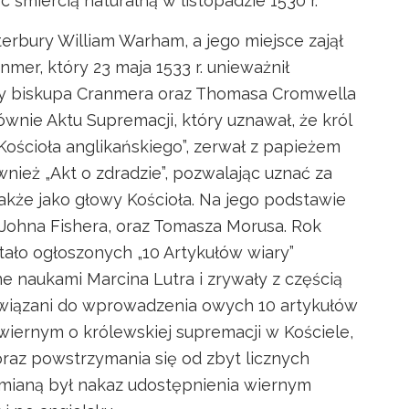
 śmiercią naturalną w listopadzie 1530 r.
erbury William Warham, a jego miejsce zajął
er, który 23 maja 1533 r. unieważnił
y biskupa Cranmera oraz Thomasa Cromwella
wnie Aktu Supremacji, który uznawał, że król
 Kościoła anglikańskiego”, zerwał z papieżem
wnież „Akt o zdradzie”, pozwalając uznać za
akże jako głowy Kościoła. Na jego podstawie
, Johna Fishera, oraz Tomasza Morusa. Rok
stało ogłoszonych „10 Artykułów wiary”
ne naukami Marcina Lutra i zrywały z częścią
obowiązani do wprowadzenia owych 10 artykułów
wiernym o królewskiej supremacji w Kościele,
 oraz powstrzymania się od zbyt licznych
zmianą był nakaz udostępnienia wiernym