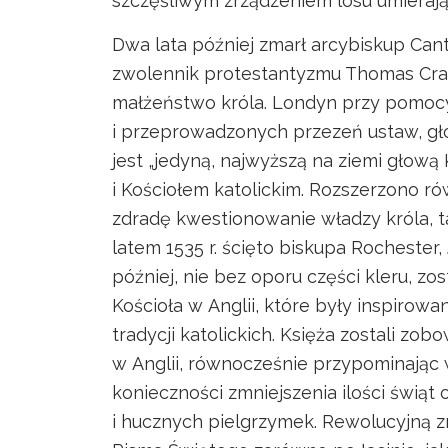
szczęśliwym zrządzeniem losu umierając
Dwa lata później zmarł arcybiskup Cant
zwolennik protestantyzmu Thomas Cranm
małżeństwo króla. Londyn przy pomoc
i przeprowadzonych przezeń ustaw, głó
jest „jedyną, najwyższą na ziemi głową
i Kościołem katolickim. Rozszerzono ró
zdradę kwestionowanie władzy króla, t
latem 1535 r. ścięto biskupa Rochester
później, nie bez oporu części kleru, zo
Kościoła w Anglii, które były inspirowa
tradycji katolickich. Księża zostali z
w Anglii, równocześnie przypominając 
konieczności zmniejszenia ilości świąt
i hucznych pielgrzymek. Rewolucyjną 