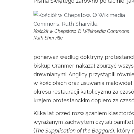
Pisma Świętego zarówno po łacinie, jak 
Kościół w Chepstow. © Wikimedia Commons,
Ruth Sharville.
ponieważ według doktryny protestancki
biskup Cranmer nakazał zburzyć wszystk
drewnianymi. Anglicy przystąpili równ
w kościołach oraz usuwania malowideł 
okresu restauracji katolicyzmu za czas
krajem protestanckim dopiero za czasów
Kilka lat przed rozwiązaniem klasztoró
wyrażanym zachwytem czytali pamflet
(
The Supplication of the Beggars
), który