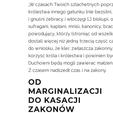
„W czasach Twoich szlachetnych poprze
królestwa innego gatunku [nie bezsilni, 
i gnuśni żebracy i włóczęgi […] biskupi, 
sufragani, kapłani, mnisi, kanonicy, b
powodujący, którzy (stroniąc od wszelki
dostali więcej niż jedną trzecią część 
do wniosku, że kler, zwłaszcza zakonn
korzyść króla i królestwa i powinien by
Duchowni będą mogli zawierać małżeńst
Z czasem nadszedł czas i na zakony.
OD
MARGINALIZACJI
DO KASACJI
ZAKONÓW