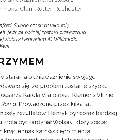
tford. Swego czasu pełniła rolę
k, jednak później została przekazana
 jej ślubu z Henrykiem. © Wikimedia
Kent.
 RZYMEM
ie starania o unieważnienie swojego
dawało się, że problem zostanie szybko
 cesarza Karola V, a papież Klemens VII nie
i Roma
. Prowadzone przez kilka lat
yniosły rezultatów. Henryk był coraz bardziej
u króla był kardynał Wolsey, który został
Uniknął jednak katowskiego miecza,