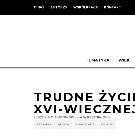
O NAS
AUTORZY
WSPÓŁPRACA
KONTAKT
TEMATYKA
WIEK
TRUDNE ŻYCI
XVI-WIECZNE
LESZEK MOLENDOWSKI
4 WRZEŚNIA, 2015
ARTYKUŁY
RELIGIA
TUDOROWIE
XVI WIEK