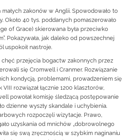
ia małych zakonów w Anglii. Spowodowało to
y. Około 40 tys. poddanych pomaszerowało
mage of Grace) skierowana była przeciwko
om”. Pokazywała, jak daleko od powszechnej
ól uspokoił nastroje.
chęć przejęcia bogactw zakonnych przez
kierowali się Cromwell i Cranmer. Rozwiązanie
nich kondycją, problemami, prowadzeniem się
 VIII rozwiązał łącznie 1200 klasztorów,
well powołał komisję śledzącą postępowanie
ło dzienne wyszły skandale i uchybienia.
arbowych rozpoczęli wizytacje. Prawo,
gało uzyskania od mnichów „dobrowolnego
wiła się swą zręcznością w szybkim naginaniu