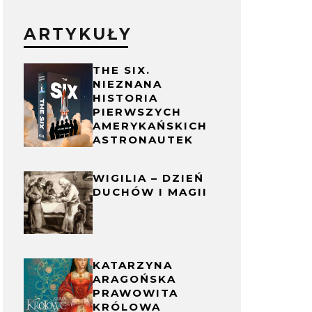
ARTYKUŁY
THE SIX.
NIEZNANA
HISTORIA
PIERWSZYCH
AMERYKAŃSKICH
ASTRONAUTEK
WIGILIA – DZIEŃ
DUCHÓW I MAGII
KATARZYNA
ARAGOŃSKA
PRAWOWITA
KRÓLOWA