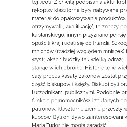
tej „woli”. Z chwilą podpisania aktu, 
rękopisy klasztorne były nabywane prz
materiał do opakowywania produktów. 
otrzymywali „kwalifikację”, to znaczy
kapłańskiego, innym przyznano pensję
opuścili kraj i udali się do Irlandii, S
mnichów (rzadziej względem mniszek) 
występkach budziły tak wielką odrazę, ż
stanąć w ich obronie. Historie te w w
cały proces kasaty zakonów został prz
część biskupów i księży. Biskupi byli 
i urzędnikami publicznymi. Podobnie pr
funkcje pełnomocników i zaufanych do
patronów. Klasztorne ziemie przeszły w
kupców. Byli oni żywo zainteresowani
Maria Tudor nie mogła zaradzić.