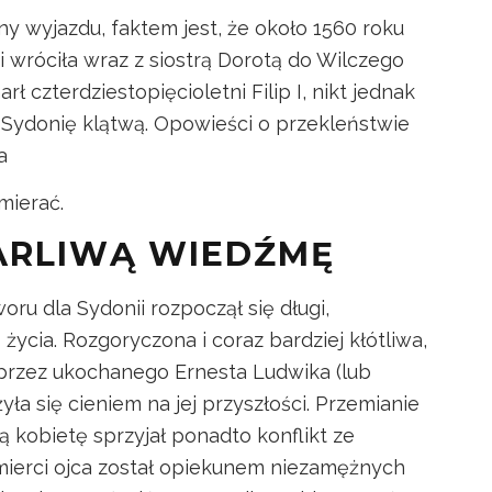
ny wyjazdu, faktem jest, że około 1560 roku
 wróciła wraz z siostrą Dorotą do Wilczego
 czterdziestopięcioletni Filip I, nikt jednak
z Sydonię klątwą. Opowieści o przekleństwie
a
mierać.
ARLIWĄ WIEDŹMĘ
u dla Sydonii rozpoczął się długi,
ycia. Rozgoryczona i coraz bardziej kłótliwa,
 przez ukochanego Ernesta Ludwika (lub
yła się cieniem na jej przyszłości. Przemianie
 kobietę sprzyjał ponadto konflikt ze
mierci ojca został opiekunem niezamężnych