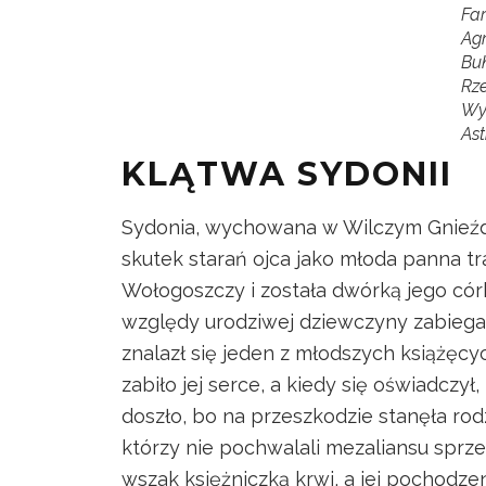
Far
Ag
Bu
Rze
Wy
Ast
KLĄTWA SYDONII
Sydonia, wychowana w Wilczym Gnieźdz
skutek starań ojca jako młoda panna tra
Wołogoszczy i została dwórką jego córki,
względy urodziwej dziewczyny zabiega
znalazł się jeden z młodszych książęcyc
zabiło jej serce, a kiedy się oświadczył
doszło, bo na przeszkodzie stanęła ro
którzy nie pochwalali mezaliansu sprze
wszak księżniczką krwi, a jej pochodz