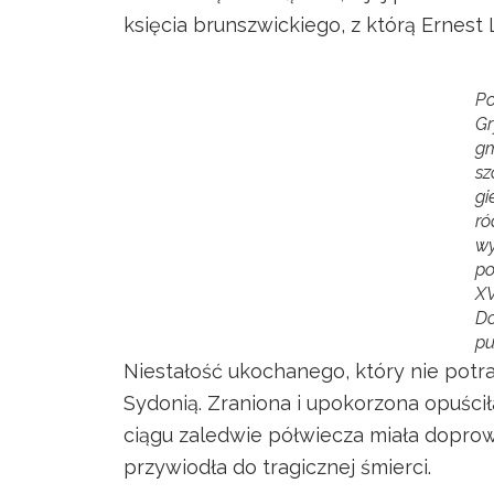
księcia brunszwickiego, z którą Ernest 
Po
Gr
g
sz
gi
ró
w
po
XV
D
pu
Niestałość ukochanego, który nie potraf
Sydonią. Zraniona i upokorzona opuścił
ciągu zaledwie półwiecza miała doprow
przywiodła do tragicznej śmierci.