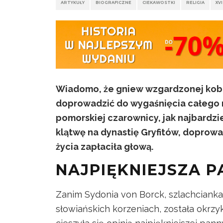
ARTYKUŁY
BIOGRAFICZNE
CIEKAWOSTKI
RELIGIA
XVI
Wiadomo, że gniew wzgardzonej kobie
doprowadzić do wygaśnięcia całego r
pomorskiej czarownicy, jak najbardzi
klątwę na dynastię Gryfitów, doprowa
życia zapłaciła głową.
NAJPIĘKNIEJSZA 
Zanim Sydonia von Borck, szlachcianka
słowiańskich korzeniach, została okrzy