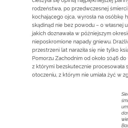
cieszyła się opinią najpiękniejszej pa
rodzeństwa, po przedwczesnej śmierci
kochającego ojca, wyrosła na osóbkę h
skądinąd nie bez powodu – o własnej ur
jakich doznawała w późniejszym okresie
nieposkromione napady gniewu. Drażliw
przestrzeni lat naraziła się nie tylko 
Pomorzu Zachodnim od około 1046 do 1
z którymi bezskutecznie procesowała s
otoczeniu, z którym nie umiała żyć w zg
Si
śmi
um
da
wi
Ba