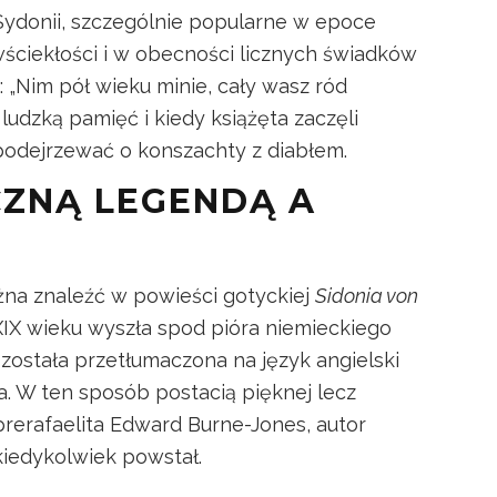
Sydonii, szczególnie popularne w epoce
ściekłości i w obecności licznych świadków
 „Nim pół wieku minie, cały wasz ród
ludzką pamięć i kiedy książęta zaczęli
 podejrzewać o konszachty z diabłem.
ZNĄ LEGENDĄ A
żna znaleźć w powieści gotyckiej
Sidonia von
XIX wieku wyszła spod pióra niemieckiego
została przetłumaczona na język angielski
a. W ten sposób postacią pięknej lecz
prerafaelita Edward Burne-Jones, autor
 kiedykolwiek powstał.