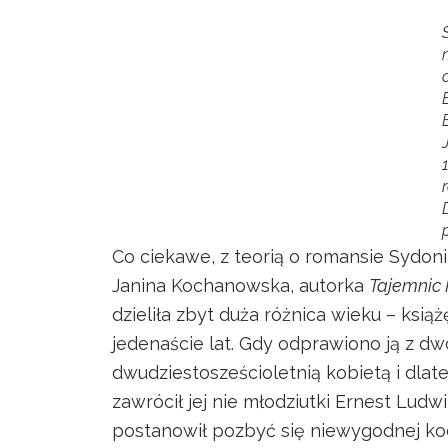
Co ciekawe, z teorią o romansie Sydoni
Janina Kochanowska, autorka
Tajemnic
dzieliła zbyt duża różnica wieku – ksią
jedenaście lat. Gdy odprawiono ją z dwo
dwudziestosześcioletnią kobietą i dlat
zawrócił jej nie młodziutki Ernest Ludwik
postanowił pozbyć się niewygodnej ko