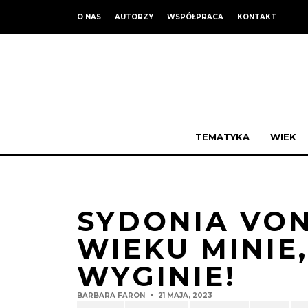
O NAS
AUTORZY
WSPÓŁPRACA
KONTAKT
TEMATYKA
WIEK
SYDONIA VON
WIEKU MINIE
WYGINIE!
BARBARA FARON
21 MAJA, 2023