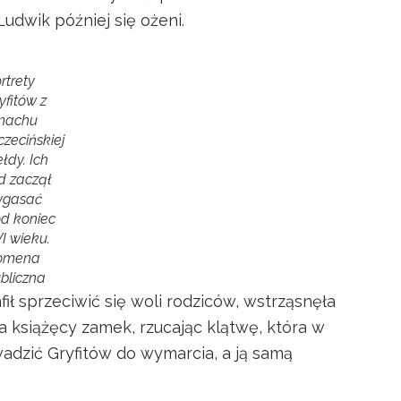
Ludwik później się ożeni.
rtrety
yfitów z
machu
czecińskiej
ełdy. Ich
d zaczął
ygasać
d koniec
I wieku.
omena
bliczna
ił sprzeciwić się woli rodziców, wstrząsnęła
a książęcy zamek, rzucając klątwę, która w
adzić Gryfitów do wymarcia, a ją samą