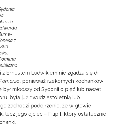
Sydonia
na
obrazie
Edwarda
Burne-
Jonesa z
1860
roku.
Domena
publiczna
i z Ernestem Ludwikiem nie zgadza się dr
 Pomorza
, ponieważ rzekomych kochanków
żę był młodszy od Sydonii o pięć lub nawet
ru, była już dwudziestoletnią lub
ego zachodzi podejrzenie, że w głowie
, lecz jego ojciec – Filip I, który ostatecznie
chanki.