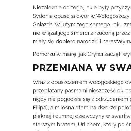
Niezależnie od tego, jakie były przyczy
Sydonia opuściła dwór w Wołogoszczy i
Gniazda. W lutym tego samego roku zmarł
nie wiązał jego śmierci z rzuconą prze
miały się dopiero narodzić i narastały n
Pomorzu w miarę, jak Gryfici zaczęli wy
PRZEMIANA W SW
Wraz z opuszczeniem wołogoskiego dwor
przeplatany pasmami nieszczęść okres ż
nigdy nie pogodziła się z odrzuceniem
Filipa), a miłosna afera na dworze położ
pięknej i dumnej dziewczyny w swarliwą
starszym bratem, Urlichem, który po ś