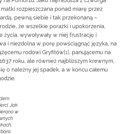
nny na Pomorzu. Jako najmłodsza z czworga
 matki rozpieszczana ponad miarę przez
ardą, pewną siebie i tak przekonaną –
odzie, że wszelkie porażki i upokorzenia,
 życia, wywoływały w niej frustrację i
a i niezdolna w porę powściągnąć języka, na
książęcemu rodowi Gryfitów
[1]
, panującemu na
637 roku, ale również najbliższym krewnym,
ię o należny jej spadek, a w końcu całemu
odzie.
edem
erci. Jak
ierano w
wnych
ekach.
rbara