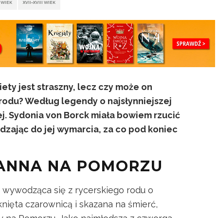
 WIEK
XVII–XVIII WIEK
ty jest straszny, lecz czy może on
odu? Według legendy o najsłynniejszej
ej. Sydonia von Borck miała bowiem rzucić
dzając do jej wymarcia, za co pod koniec
PANNA NA POMORZU
 wywodząca się z rycerskiego rodu o
knięta czarownicą i skazana na śmierć,