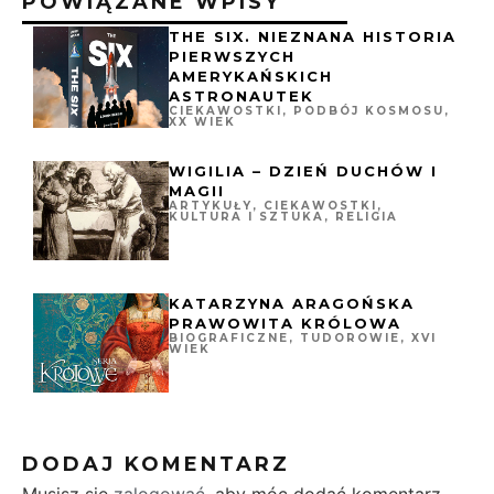
POWIĄZANE WPISY
THE SIX. NIEZNANA HISTORIA
PIERWSZYCH
AMERYKAŃSKICH
ASTRONAUTEK
CIEKAWOSTKI
,
PODBÓJ KOSMOSU
,
XX WIEK
WIGILIA – DZIEŃ DUCHÓW I
MAGII
ARTYKUŁY
,
CIEKAWOSTKI
,
KULTURA I SZTUKA
,
RELIGIA
KATARZYNA ARAGOŃSKA
PRAWOWITA KRÓLOWA
BIOGRAFICZNE
,
TUDOROWIE
,
XVI
WIEK
DODAJ KOMENTARZ
Musisz się
zalogować
, aby móc dodać komentarz.