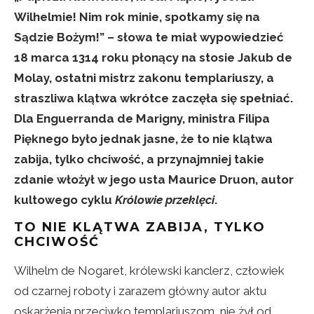
Wilhelmie! Nim rok minie, spotkamy się na
Sądzie Bożym!” – słowa te miał wypowiedzieć
18 marca 1314 roku płonący na stosie Jakub de
Molay, ostatni mistrz zakonu templariuszy, a
straszliwa klątwa wkrótce zaczęła się spełniać.
Dla Enguerranda de Marigny, ministra Filipa
Pięknego było jednak jasne, że to nie klątwa
zabija, tylko chciwość, a przynajmniej takie
zdanie włożył w jego usta Maurice Druon, autor
kultowego cyklu
Królowie przeklęci
.
TO NIE KLĄTWA ZABIJA, TYLKO
CHCIWOŚĆ
Wilhelm de Nogaret, królewski kanclerz, człowiek
od czarnej roboty i zarazem główny autor aktu
oskarżenia przeciwko templariuszom, nie żył od