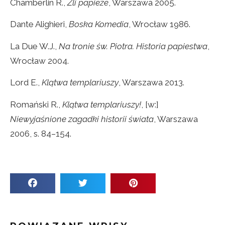
Chamberlin R.,
Źli papieże
, Warszawa 2005.
Dante Alighieri,
Boska Komedia
, Wrocław 1986.
La Due W.J.,
Na tronie św. Piotra. Historia papiestwa
,
Wrocław 2004.
Lord E.,
Klątwa templariuszy
, Warszawa 2013.
Romański R.,
Klątwa templariuszy!
, [w:]
Niewyjaśnione zagadki historii świata
, Warszawa
2006, s. 84–154.