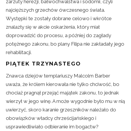
zarzuty herezji, bałwochwalstwa i sodomii, czyli
najcięższych grzechów ówczesnego świata.
Występki te zostały dobrane celowo i wkrótce
znalazły się w akcie oskarżenia, który miał
doprowadzić do procesu, a później do zagłady
potężnego zakonu, bo plany Filipa nie zakładały jego
rehabilitacji.
PIĄTEK TRZYNASTEGO
Znawca dziejów templariuszy Malcolm Barber
uważa, że królem kierowała nie tylko chciwość, bo
chociaż pragnął przejąć majątek zakonu, to jednak
wierzył w jego winę. A może wygodnie było mu w nią
uwierzyć, skoro karanie grzeszników należało do
obowiązków władcy chrześcijańskiego i
usprawiedliwiało odbieranie im bogactw?