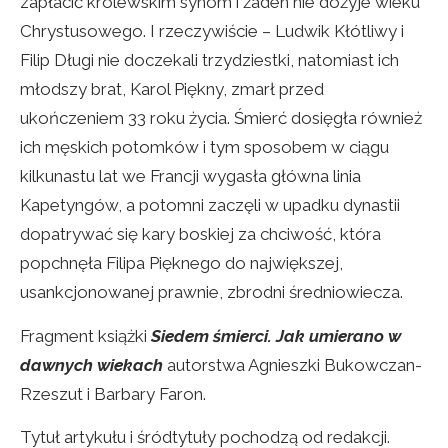
zapłacić królewskim synom i żaden nie dożyje wieku
Chrystusowego. I rzeczywiście – Ludwik Kłótliwy i
Filip Długi nie doczekali trzydziestki, natomiast ich
młodszy brat, Karol Piękny, zmarł przed
ukończeniem 33 roku życia. Śmierć dosięgła również
ich męskich potomków i tym sposobem w ciągu
kilkunastu lat we Francji wygasła główna linia
Kapetyngów, a potomni zaczęli w upadku dynastii
dopatrywać się kary boskiej za chciwość, która
popchnęła Filipa Pięknego do największej,
usankcjonowanej prawnie, zbrodni średniowiecza.
Fragment książki
Siedem śmierci. Jak umierano w
dawnych wiekach
autorstwa Agnieszki Bukowczan-
Rzeszut i Barbary Faron.
Tytuł artykułu i śródtytuły pochodzą od redakcji.