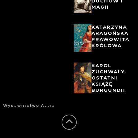
DUCHÓW I
MAGII
KATARZYNA
ARAGOŃSKA
PRAWOWITA
KRÓLOWA
KAROL
ZUCHWAŁY.
OSTATNI
KSIĄŻĘ
BURGUNDII
Wydawnictwo Astra