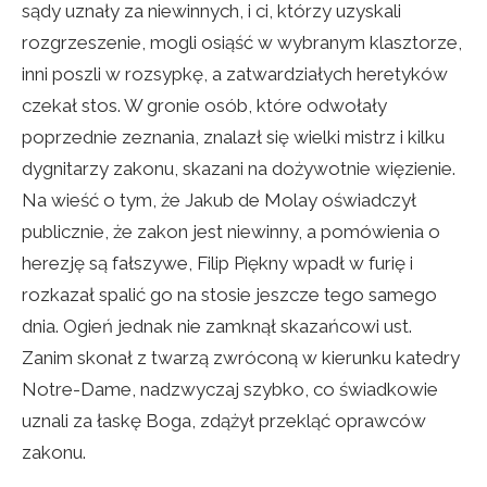
sądy uznały za niewinnych, i ci, którzy uzyskali
rozgrzeszenie, mogli osiąść w wybranym klasztorze,
inni poszli w rozsypkę, a zatwardziałych heretyków
czekał stos. W gronie osób, które odwołały
poprzednie zeznania, znalazł się wielki mistrz i kilku
dygnitarzy zakonu, skazani na dożywotnie więzienie.
Na wieść o tym, że Jakub de Molay oświadczył
publicznie, że zakon jest niewinny, a pomówienia o
herezję są fałszywe, Filip Piękny wpadł w furię i
rozkazał spalić go na stosie jeszcze tego samego
dnia. Ogień jednak nie zamknął skazańcowi ust.
Zanim skonał z twarzą zwróconą w kierunku katedry
Notre-Dame, nadzwyczaj szybko, co świadkowie
uznali za łaskę Boga, zdążył przekląć oprawców
zakonu.