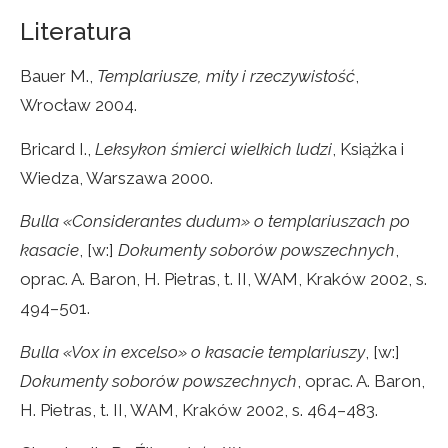
Literatura
Bauer M.,
Templariusze, mity i rzeczywistość
,
Wrocław 2004.
Bricard I.,
Leksykon śmierci wielkich ludzi
, Książka i
Wiedza, Warszawa 2000.
Bulla «Considerantes dudum» o templariuszach po
kasacie
, [w:]
Dokumenty soborów powszechnych
,
oprac. A. Baron, H. Pietras, t. II, WAM, Kraków 2002, s.
494–501.
Bulla «Vox in excelso» o kasacie templariuszy
, [w:]
Dokumenty soborów powszechnych
, oprac. A. Baron,
H. Pietras, t. II, WAM, Kraków 2002, s. 464–483.