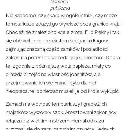
Domena
publiczna
Nie wiadomo, czy skarb w ogóle istniał, czy może
templariusze zdążyli go wywieźć poza granice kraju.
Chociaż nie znaleziono wiele złota, Filip Piękny i tak
się obłowił, pod pretekstem ściągania długów
zajmując znaczną część zamków i posiadłości
zakonu, a potem odsprzedając je joannitom. Dobra
te, zgodnie z późniejszą wolą papieża, miały co
prawda przejść na własność joannitów, ale
przejmowanie ich we Francji było dla nich
nieopłacalne, ponieważ musieli je od króla wykupić.
Zamach na wolność templariuszy i grabież ich
majątków wywołały szok. Aresztowani zakonnicy,
włącznie z wielkim mistrzem, niemal od razu
przyznali się do zarzucanych im czynów. Jednych