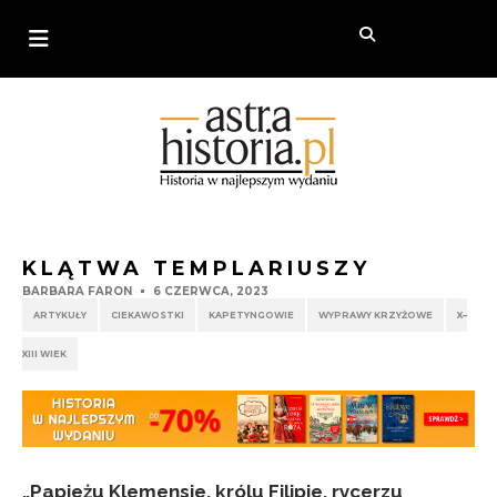
KLĄTWA TEMPLARIUSZY
BARBARA FARON
6 CZERWCA, 2023
ARTYKUŁY
CIEKAWOSTKI
KAPETYNGOWIE
WYPRAWY KRZYŻOWE
X–
XIII WIEK
„Papieżu Klemensie, królu Filipie, rycerzu