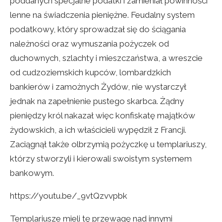
poddanych specjalne podatki i zamieniał powinności
lenne na świadczenia pieniężne. Feudalny system
podatkowy, który sprowadzał się do ściągania
należności oraz wymuszania pożyczek od
duchownych, szlachty i mieszczaństwa, a wreszcie
od cudzoziemskich kupców, lombardzkich
bankierów i zamożnych Żydów, nie wystarczył
jednak na zapełnienie pustego skarbca. Żądny
pieniędzy król nakazał więc konfiskatę majątków
żydowskich, a ich właścicieli wypędził z Francji.
Zaciągnął także olbrzymią pożyczkę u templariuszy,
którzy stworzyli i kierowali swoistym systemem
bankowym.
https://youtu.be/_9vtQzvvpbk
Templariusze mieli tę przewagę nad innymi