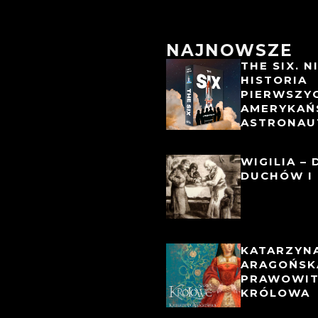
NAJNOWSZE
THE SIX. 
HISTORIA
PIERWSZY
AMERYKAŃ
ASTRONAU
WIGILIA – 
DUCHÓW I 
KATARZYN
ARAGOŃSK
PRAWOWI
KRÓLOWA