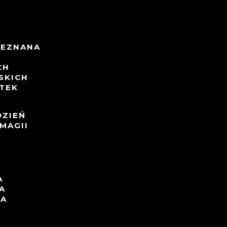
NIEZNANA
CH
SKICH
TEK
DZIEŃ
MAGII
A
A
TA