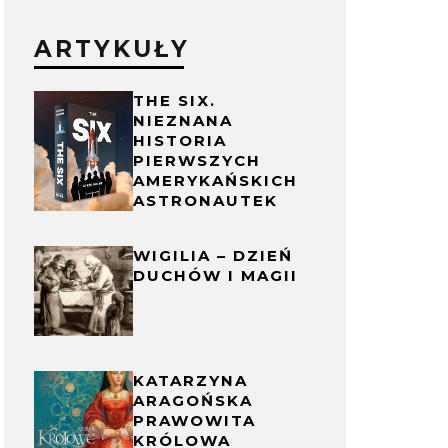
ARTYKUŁY
THE SIX.
NIEZNANA
HISTORIA
PIERWSZYCH
AMERYKAŃSKICH
ASTRONAUTEK
WIGILIA – DZIEŃ
DUCHÓW I MAGII
KATARZYNA
ARAGOŃSKA
PRAWOWITA
KRÓLOWA