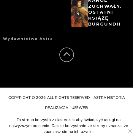
KAROL
ZUCHWAŁY.
OSTATNI
KSIĄŻĘ
BURGUNDII
Wydawnictwo Astra
COPYRIGHT © 2026. ALL RIGHTS RESERVED – ASTRA HISTORIA
REALIZACJA - USEWEB
Ta strona korzysta z ciasteczek aby świadczyć usługi na
najwyższym poziomie. Dalsze korzystanie ze strony oznacza, że
zgadzasz się na ich użycie.