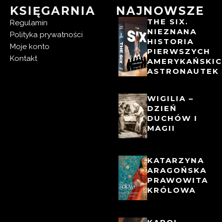
KSIĘGARNIA
NAJNOWSZE
THE SIX.
Regulamin
NIEZNANA
Polityka prywatności
HISTORIA
Moje konto
PIERWSZYCH
Kontakt
AMERYKAŃSKI
ASTRONAUTEK
WIGILIA –
DZIEŃ
DUCHÓW I
MAGII
KATARZYNA
ARAGOŃSKA
PRAWOWITA
KRÓLOWA