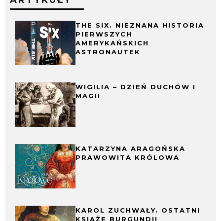
ARTYKUŁY
THE SIX. NIEZNANA HISTORIA
PIERWSZYCH
AMERYKAŃSKICH
ASTRONAUTEK
WIGILIA – DZIEŃ DUCHÓW I
MAGII
KATARZYNA ARAGOŃSKA
PRAWOWITA KRÓLOWA
KAROL ZUCHWAŁY. OSTATNI
KSIĄŻĘ BURGUNDII