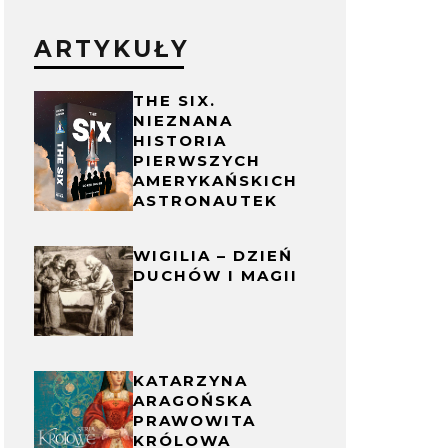
ARTYKUŁY
THE SIX.
NIEZNANA
HISTORIA
PIERWSZYCH
AMERYKAŃSKICH
ASTRONAUTEK
WIGILIA – DZIEŃ
DUCHÓW I MAGII
KATARZYNA
ARAGOŃSKA
PRAWOWITA
KRÓLOWA