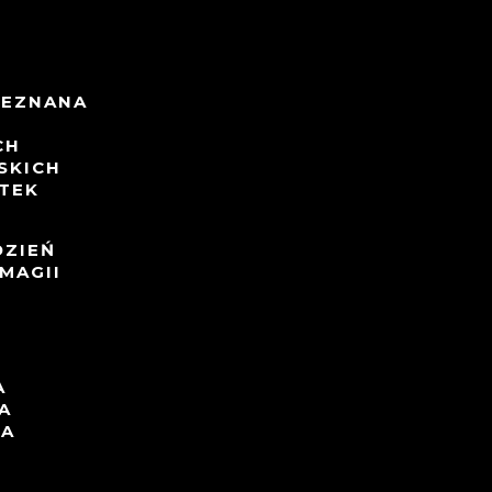
NIEZNANA
CH
SKICH
TEK
DZIEŃ
MAGII
A
A
TA