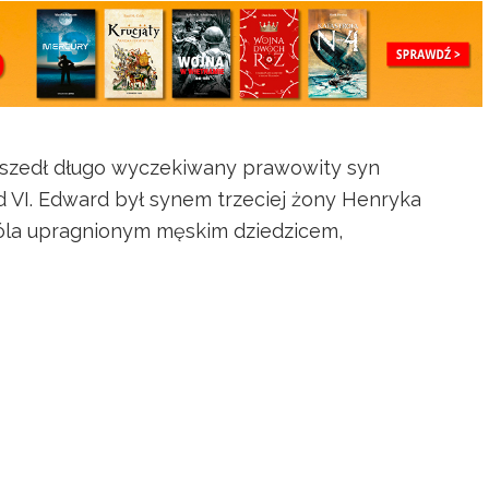
zyszedł długo wyczekiwany prawowity syn
rd VI. Edward był synem trzeciej żony Henryka
króla upragnionym męskim dziedzicem,