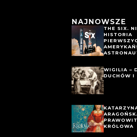
NAJNOWSZE
THE SIX. 
HISTORIA
PIERWSZY
AMERYKAŃ
ASTRONAU
WIGILIA – 
DUCHÓW I 
KATARZYN
ARAGOŃSK
PRAWOWI
KRÓLOWA