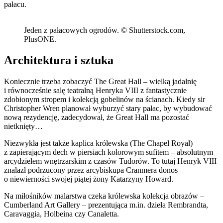
pałacu.
Jeden z pałacowych ogrodów. © Shutterstock.com,
PlusONE.
Architektura i sztuka
Koniecznie trzeba zobaczyć The Great Hall – wielką jadalnię
i równocześnie salę teatralną Henryka VIII z fantastycznie
zdobionym stropem i kolekcją gobelinów na ścianach. Kiedy sir
Christopher Wren planował wyburzyć stary pałac, by wybudować
nową rezydencję, zadecydował, że Great Hall ma pozostać
nietknięty…
Niezwykła jest także kaplica królewska (The Chapel Royal)
z zapierającym dech w piersiach kolorowym sufitem – absolutnym
arcydziełem wnętrzarskim z czasów Tudorów. To tutaj Henryk VIII
znalazł podrzucony przez arcybiskupa Cranmera donos
o niewierności swojej piątej żony Katarzyny Howard.
Na miłośników malarstwa czeka królewska kolekcja obrazów –
Cumberland Art Gallery – prezentująca m.in. dzieła Rembrandta,
Caravaggia, Holbeina czy Canaletta.