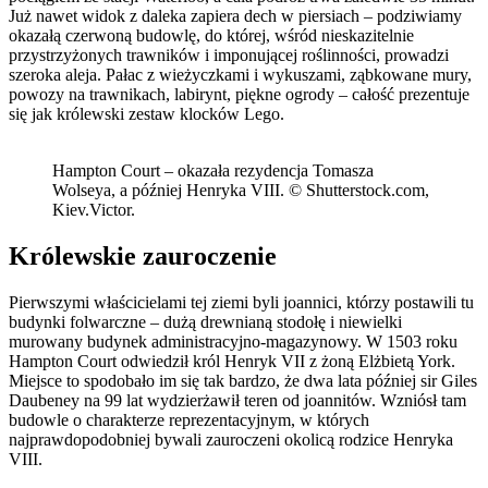
Już nawet widok z daleka zapiera dech w piersiach – podziwiamy
okazałą czerwoną budowlę, do której, wśród nieskazitelnie
przystrzyżonych trawników i imponującej roślinności, prowadzi
szeroka aleja. Pałac z wieżyczkami i wykuszami, ząbkowane mury,
powozy na trawnikach, labirynt, piękne ogrody – całość prezentuje
się jak królewski zestaw klocków Lego.
Hampton Court – okazała rezydencja Tomasza
Wolseya, a później Henryka VIII. © Shutterstock.com,
Kiev.Victor.
Królewskie zauroczenie
Pierwszymi właścicielami tej ziemi byli joannici, którzy postawili tu
budynki folwarczne – dużą drewnianą stodołę i niewielki
murowany budynek administracyjno-magazynowy. W 1503 roku
Hampton Court odwiedził król Henryk VII z żoną Elżbietą York.
Miejsce to spodobało im się tak bardzo, że dwa lata później sir Giles
Daubeney na 99 lat wydzierżawił teren od joannitów. Wzniósł tam
budowle o charakterze reprezentacyjnym, w których
najprawdopodobniej bywali zauroczeni okolicą rodzice Henryka
VIII.