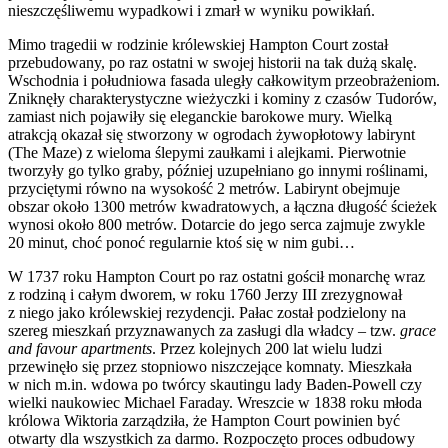
nieszczęśliwemu wypadkowi i zmarł w wyniku powikłań.
Mimo tragedii w rodzinie królewskiej Hampton Court został
przebudowany, po raz ostatni w swojej historii na tak dużą skalę.
Wschodnia i południowa fasada uległy całkowitym przeobrażeniom.
Zniknęły charakterystyczne wieżyczki i kominy z czasów Tudorów,
zamiast nich pojawiły się eleganckie barokowe mury. Wielką
atrakcją okazał się stworzony w ogrodach żywopłotowy labirynt
(The Maze) z wieloma ślepymi zaułkami i alejkami. Pierwotnie
tworzyły go tylko graby, później uzupełniano go innymi roślinami,
przyciętymi równo na wysokość 2 metrów. Labirynt obejmuje
obszar około 1300 metrów kwadratowych, a łączna długość ścieżek
wynosi około 800 metrów. Dotarcie do jego serca zajmuje zwykle
20 minut, choć ponoć regularnie ktoś się w nim gubi…
W 1737 roku Hampton Court po raz ostatni gościł monarchę wraz
z rodziną i całym dworem, w roku 1760 Jerzy III zrezygnował
z niego jako królewskiej rezydencji. Pałac został podzielony na
szereg mieszkań przyznawanych za zasługi dla władcy – tzw.
grace
and favour apartments
. Przez kolejnych 200 lat wielu ludzi
przewinęło się przez stopniowo niszczejące komnaty. Mieszkała
w nich m.in. wdowa po twórcy skautingu lady Baden-Powell czy
wielki naukowiec Michael Faraday. Wreszcie w 1838 roku młoda
królowa Wiktoria zarządziła, że Hampton Court powinien być
otwarty dla wszystkich za darmo. Rozpoczęto proces odbudowy