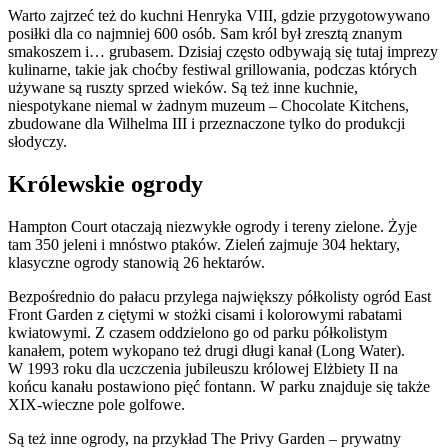
Warto zajrzeć też do kuchni Henryka VIII, gdzie przygotowywano
posiłki dla co najmniej 600 osób. Sam król był zresztą znanym
smakoszem i… grubasem. Dzisiaj często odbywają się tutaj imprezy
kulinarne, takie jak choćby festiwal grillowania, podczas których
używane są ruszty sprzed wieków. Są też inne kuchnie,
niespotykane niemal w żadnym muzeum – Chocolate Kitchens,
zbudowane dla Wilhelma III i przeznaczone tylko do produkcji
słodyczy.
Królewskie ogrody
Hampton Court otaczają niezwykłe ogrody i tereny zielone. Żyje
tam 350 jeleni i mnóstwo ptaków. Zieleń zajmuje 304 hektary,
klasyczne ogrody stanowią 26 hektarów.
Bezpośrednio do pałacu przylega największy półkolisty ogród East
Front Garden z ciętymi w stożki cisami i kolorowymi rabatami
kwiatowymi. Z czasem oddzielono go od parku półkolistym
kanałem, potem wykopano też drugi długi kanał (Long Water).
W 1993 roku dla uczczenia jubileuszu królowej Elżbiety II na
końcu kanału postawiono pięć fontann. W parku znajduje się także
XIX-wieczne pole golfowe.
Są też inne ogrody, na przykład The Privy Garden – prywatny