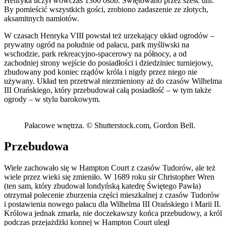
Henryka liczył wówczas 1300 osób. Świętowano przez sześć dni.
By pomieścić wszystkich gości, zrobiono zadaszenie ze złotych,
aksamitnych namiotów.
W czasach Henryka VIII powstał też urzekający układ ogrodów –
prywatny ogród na południe od pałacu, park myśliwski na
wschodzie, park rekreacyjno-spacerowy na północy, a od
zachodniej strony wejście do posiadłości i dziedziniec turniejowy,
zbudowany pod koniec rządów króla i nigdy przez niego nie
używany. Układ ten przetrwał niezmieniony aż do czasów Wilhelma
III Orańskiego, który przebudował całą posiadłość – w tym także
ogrody – w stylu barokowym.
Pałacowe wnętrza. © Shutterstock.com, Gordon Bell.
Przebudowa
Wiele zachowało się w Hampton Court z czasów Tudorów, ale też
wiele przez wieki się zmieniło. W 1689 roku sir Christopher Wren
(ten sam, który zbudował londyńską katedrę Świętego Pawła)
otrzymał polecenie zburzenia części mieszkalnej z czasów Tudorów
i postawienia nowego pałacu dla Wilhelma III Orańskiego i Marii II.
Królowa jednak zmarła, nie doczekawszy końca przebudowy, a król
podczas przejażdżki konnej w Hampton Court uległ