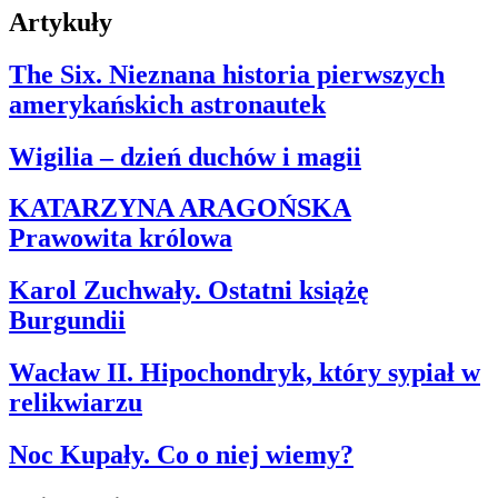
Artykuły
The Six. Nieznana historia pierwszych
amerykańskich astronautek
Wigilia – dzień duchów i magii
KATARZYNA ARAGOŃSKA
Prawowita królowa
Karol Zuchwały. Ostatni książę
Burgundii
Wacław II. Hipochondryk, który sypiał w
relikwiarzu
Noc Kupały. Co o niej wiemy?