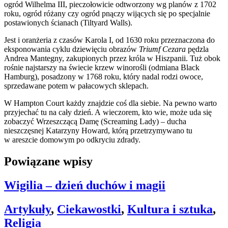
ogród Wilhelma III, pieczołowicie odtworzony wg planów z 1702
roku, ogród różany czy ogród pnączy wijących się po specjalnie
postawionych ścianach (Tiltyard Walls).
Jest i oranżeria z czasów Karola I, od 1630 roku przeznaczona do
eksponowania cyklu dziewięciu obrazów
Triumf Cezara
pędzla
Andrea Mantegny, zakupionych przez króla w Hiszpanii. Tuż obok
rośnie najstarszy na świecie krzew winorośli (odmiana Black
Hamburg), posadzony w 1768 roku, który nadal rodzi owoce,
sprzedawane potem w pałacowych sklepach.
W Hampton Court każdy znajdzie coś dla siebie. Na pewno warto
przyjechać tu na cały dzień. A wieczorem, kto wie, może uda się
zobaczyć Wrzeszczącą Damę (Screaming Lady) – ducha
nieszczęsnej Katarzyny Howard, którą przetrzymywano tu
w areszcie domowym po odkryciu zdrady.
Powiązane wpisy
Wigilia – dzień duchów i magii
Artykuły
,
Ciekawostki
,
Kultura i sztuka
,
Religia