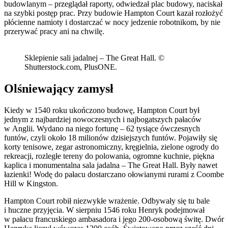
budowlanym – przeglądał raporty, odwiedzał plac budowy, naciskał
na szybki postęp prac. Przy budowie Hampton Court kazał rozłożyć
płócienne namioty i dostarczać w nocy jedzenie robotnikom, by nie
przerywać pracy ani na chwilę.
Sklepienie sali jadalnej – The Great Hall. ©
Shutterstock.com, PlusONE.
Olśniewający zamysł
Kiedy w 1540 roku ukończono budowę, Hampton Court był
jednym z najbardziej nowoczesnych i najbogatszych pałaców
w Anglii. Wydano na niego fortunę – 62 tysiące ówczesnych
funtów, czyli około 18 milionów dzisiejszych funtów. Pojawiły się
korty tenisowe, zegar astronomiczny, kręgielnia, zielone ogrody do
rekreacji, rozległe tereny do polowania, ogromne kuchnie, piękna
kaplica i monumentalna sala jadalna – The Great Hall. Były nawet
łazienki! Wodę do pałacu dostarczano ołowianymi rurami z Coombe
Hill w Kingston.
Hampton Court robił niezwykłe wrażenie. Odbywały się tu bale
i huczne przyjęcia. W sierpniu 1546 roku Henryk podejmował
w pałacu francuskiego ambasadora i jego 200-osobową świtę. Dwór