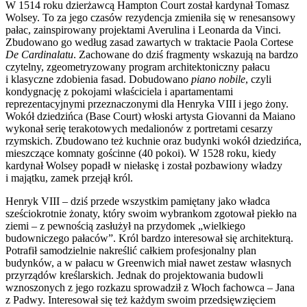
W 1514 roku dzierżawcą Hampton Court został kardynał Tomasz
Wolsey. To za jego czasów rezydencja zmieniła się w renesansowy
pałac, zainspirowany projektami Averulina i Leonarda da Vinci.
Zbudowano go według zasad zawartych w traktacie Paola Cortese
De Cardinalatu
. Zachowane do dziś fragmenty wskazują na bardzo
czytelny, zgeometryzowany program architektoniczny pałacu
i klasyczne zdobienia fasad. Dobudowano
piano nobile
, czyli
kondygnację z pokojami właściciela i apartamentami
reprezentacyjnymi przeznaczonymi dla Henryka VIII i jego żony.
Wokół dziedzińca (Base Court) włoski artysta Giovanni da Maiano
wykonał serię terakotowych medalionów z portretami cesarzy
rzymskich. Zbudowano też kuchnie oraz budynki wokół dziedzińca,
mieszczące komnaty gościnne (40 pokoi). W 1528 roku, kiedy
kardynał Wolsey popadł w niełaskę i został pozbawiony władzy
i majątku, zamek przejął król.
Henryk VIII – dziś przede wszystkim pamiętany jako władca
sześciokrotnie żonaty, który swoim wybrankom zgotował piekło na
ziemi – z pewnością zasłużył na przydomek „wielkiego
budowniczego pałaców”. Król bardzo interesował się architekturą.
Potrafił samodzielnie nakreślić całkiem profesjonalny plan
budynków, a w pałacu w Greenwich miał nawet zestaw własnych
przyrządów kreślarskich. Jednak do projektowania budowli
wznoszonych z jego rozkazu sprowadził z Włoch fachowca – Jana
z Padwy. Interesował się też każdym swoim przedsięwzięciem