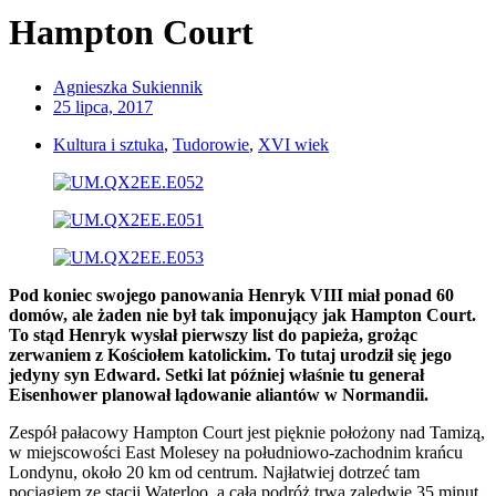
Hampton Court
Agnieszka Sukiennik
25 lipca, 2017
Kultura i sztuka
,
Tudorowie
,
XVI wiek
Pod koniec swojego panowania Henryk VIII miał ponad 60
domów, ale żaden nie był tak imponujący jak Hampton Court.
To stąd Henryk wysłał pierwszy list do papieża, grożąc
zerwaniem z Kościołem katolickim. To tutaj urodził się jego
jedyny syn Edward. Setki lat później właśnie tu generał
Eisenhower planował lądowanie aliantów w Normandii.
Zespół pałacowy Hampton Court jest pięknie położony nad Tamizą,
w miejscowości East Molesey na południowo-zachodnim krańcu
Londynu, około 20 km od centrum. Najłatwiej dotrzeć tam
pociągiem ze stacji Waterloo, a cała podróż trwa zaledwie 35 minut.