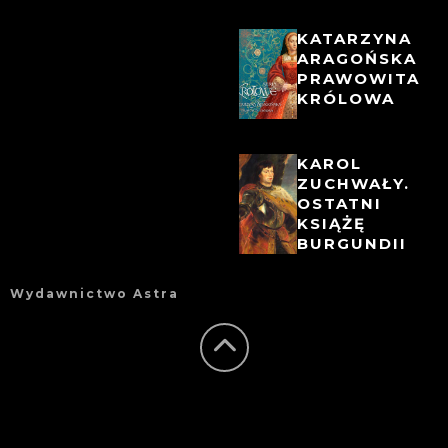
KATARZYNA
ARAGOŃSKA
PRAWOWITA
KRÓLOWA
KAROL
ZUCHWAŁY.
OSTATNI
KSIĄŻĘ
BURGUNDII
Wydawnictwo Astra