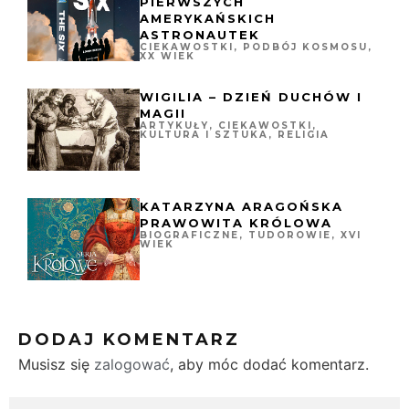
PIERWSZYCH
AMERYKAŃSKICH
ASTRONAUTEK
CIEKAWOSTKI
,
PODBÓJ KOSMOSU
,
XX WIEK
WIGILIA – DZIEŃ DUCHÓW I
MAGII
ARTYKUŁY
,
CIEKAWOSTKI
,
KULTURA I SZTUKA
,
RELIGIA
KATARZYNA ARAGOŃSKA
PRAWOWITA KRÓLOWA
BIOGRAFICZNE
,
TUDOROWIE
,
XVI
WIEK
DODAJ KOMENTARZ
Musisz się
zalogować
, aby móc dodać komentarz.