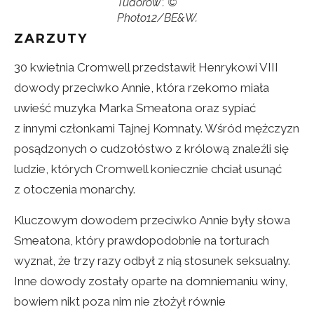
Tudorów”. ©
Photo12/BE&W.
ZARZUTY
30 kwietnia Cromwell przedstawił Henrykowi VIII
dowody przeciwko Annie, która rzekomo miała
uwieść muzyka Marka Smeatona oraz sypiać
z innymi członkami Tajnej Komnaty. Wśród mężczyzn
posądzonych o cudzołóstwo z królową znaleźli się
ludzie, których Cromwell koniecznie chciał usunąć
z otoczenia monarchy.
Kluczowym dowodem przeciwko Annie były słowa
Smeatona, który prawdopodobnie na torturach
wyznał, że trzy razy odbył z nią stosunek seksualny.
Inne dowody zostały oparte na domniemaniu winy,
bowiem nikt poza nim nie złożył równie