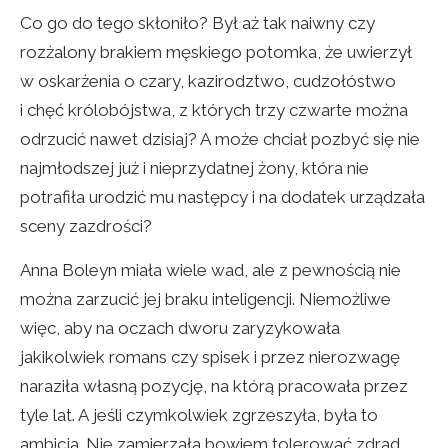
Co go do tego skłoniło? Był aż tak naiwny czy
rozżalony brakiem męskiego potomka, że uwierzył
w oskarżenia o czary, kazirodztwo, cudzołóstwo
i chęć królobójstwa, z których trzy czwarte można
odrzucić nawet dzisiaj? A może chciał pozbyć się nie
najmłodszej już i nieprzydatnej żony, która nie
potrafiła urodzić mu następcy i na dodatek urządzała
sceny zazdrości?
Anna Boleyn miała wiele wad, ale z pewnością nie
można zarzucić jej braku inteligencji. Niemożliwe
więc, aby na oczach dworu zaryzykowała
jakikolwiek romans czy spisek i przez nierozwagę
naraziła własną pozycję, na którą pracowała przez
tyle lat. A jeśli czymkolwiek zgrzeszyła, była to
ambicja. Nie zamierzała bowiem tolerować zdrad