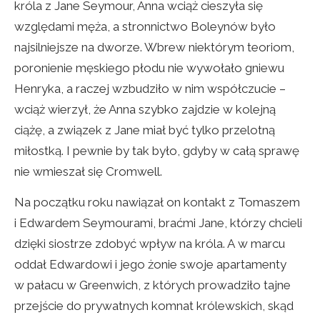
króla z Jane Seymour, Anna wciąż cieszyła się
względami męża, a stronnictwo Boleynów było
najsilniejsze na dworze. Wbrew niektórym teoriom,
poronienie męskiego płodu nie wywołało gniewu
Henryka, a raczej wzbudziło w nim współczucie –
wciąż wierzył, że Anna szybko zajdzie w kolejną
ciążę, a związek z Jane miał być tylko przelotną
miłostką. I pewnie by tak było, gdyby w całą sprawę
nie wmieszał się Cromwell.
Na początku roku nawiązał on kontakt z Tomaszem
i Edwardem Seymourami, braćmi Jane, którzy chcieli
dzięki siostrze zdobyć wpływ na króla. A w marcu
oddał Edwardowi i jego żonie swoje apartamenty
w pałacu w Greenwich, z których prowadziło tajne
przejście do prywatnych komnat królewskich, skąd