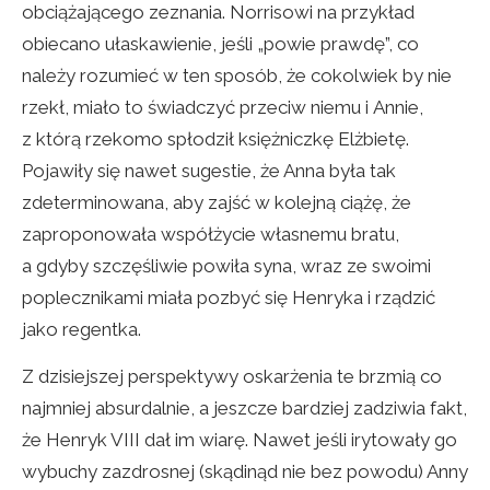
obciążającego zeznania. Norrisowi na przykład
obiecano ułaskawienie, jeśli „powie prawdę”, co
należy rozumieć w ten sposób, że cokolwiek by nie
rzekł, miało to świadczyć przeciw niemu i Annie,
z którą rzekomo spłodził księżniczkę Elżbietę.
Pojawiły się nawet sugestie, że Anna była tak
zdeterminowana, aby zajść w kolejną ciążę, że
zaproponowała współżycie własnemu bratu,
a gdyby szczęśliwie powiła syna, wraz ze swoimi
poplecznikami miała pozbyć się Henryka i rządzić
jako regentka.
Z dzisiejszej perspektywy oskarżenia te brzmią co
najmniej absurdalnie, a jeszcze bardziej zadziwia fakt,
że Henryk VIII dał im wiarę. Nawet jeśli irytowały go
wybuchy zazdrosnej (skądinąd nie bez powodu) Anny