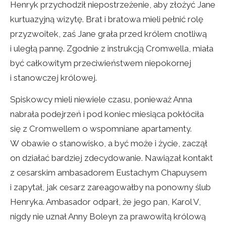
Henryk przychodził niepostrzeżenie, aby złożyć Jane
kurtuazyjną wizytę. Brat i bratowa mieli pełnić rolę
przyzwoitek, zaś Jane grała przed królem cnotliwą
i uległą pannę. Zgodnie z instrukcją Cromwella, miała
być całkowitym przeciwieństwem niepokornej
i stanowczej królowej.
Spiskowcy mieli niewiele czasu, ponieważ Anna
nabrała podejrzeń i pod koniec miesiąca pokłóciła
się z Cromwellem o wspomniane apartamenty.
W obawie o stanowisko, a być może i życie, zaczął
on działać bardziej zdecydowanie. Nawiązał kontakt
z cesarskim ambasadorem Eustachym Chapuysem
i zapytał, jak cesarz zareagowałby na ponowny ślub
Henryka. Ambasador odparł, że jego pan, Karol V,
nigdy nie uznał Anny Boleyn za prawowitą królową