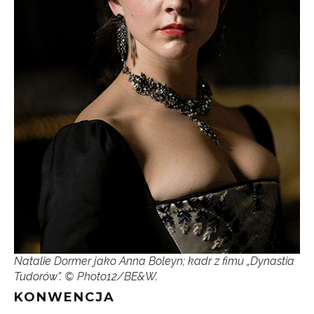
Natalie Dormer jako Anna Boleyn; kadr z fimu „Dynastia
Tudorów”. © Photo12/BE&W.
KONWENCJA