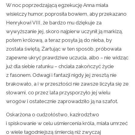
W noc poprzedzającą egzekucję Anna miała
wisielczy humor, poprosiła bowiem, aby przekazano
Henrykowi VIII, że bardzo mu dziękuje za
wywyższanie jej, skoro najpierw uczynił ją markizą,
potem królową, a teraz posyła ją do nieba, by
została świętą. Żartując w ten sposób, próbowała
zapewne ukryć prawdziwe uczucia, albo – nie widząc
już dla siebie ratunku – chciała zakończyć życie
z fasonem. Odwagi i fantazji nigdy jej zresztą nie
brakowało, a i w przeszłości nie zawsze liczyła się ze
słowami, co przez lata przysporzyło jej wielu
wrogów i ostatecznie zaprowadziło ją na szafot.
Oskarżona o cudzołóstwo, kazirodztwo
i spiskowanie w celu uśmiercenia króla, miała umrzeć
o wiele łagodniejszą śmiercią niż zwyczaj