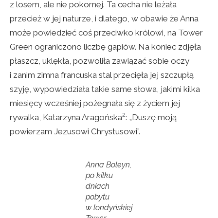
z losem, ale nie pokornej. Ta cecha nie leżała
przecież w jej naturze, i dlatego, w obawie że Anna
może powiedzieć coś przeciwko królowi, na Tower
Green ograniczono liczbę gapiów. Na koniec zdjęła
płaszcz, uklękła, pozwoliła zawiązać sobie oczy
i zanim zimna francuska stal przecięła jej szczupłą
szyję, wypowiedziała takie same słowa, jakimi kilka
miesięcy wcześniej pożegnała się z życiem jej
2
rywalka, Katarzyna Aragońska
: „Duszę moją
powierzam Jezusowi Chrystusowi”.
Anna Boleyn,
po kilku
dniach
pobytu
w londyńskiej