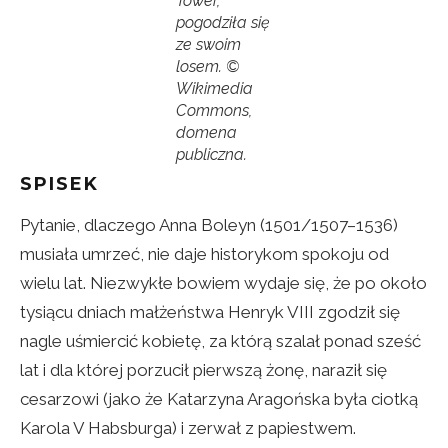
Tower,
pogodziła się
ze swoim
losem. ©
Wikimedia
Commons,
domena
publiczna.
SPISEK
Pytanie, dlaczego Anna Boleyn (1501/1507–1536)
musiała umrzeć, nie daje historykom spokoju od
wielu lat. Niezwykłe bowiem wydaje się, że po około
tysiącu dniach małżeństwa Henryk VIII zgodził się
nagle uśmiercić kobietę, za którą szalał ponad sześć
lat i dla której porzucił pierwszą żonę, naraził się
cesarzowi (jako że Katarzyna Aragońska była ciotką
Karola V Habsburga) i zerwał z papiestwem.