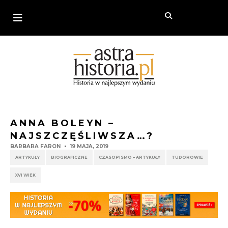
ANNA BOLEYN –
NAJSZCZĘŚLIWSZA…?
BARBARA FARON
19 MAJA, 2019
ARTYKUŁY
BIOGRAFICZNE
CZASOPISMO – ARTYKUŁY
TUDOROWIE
XVI WIEK