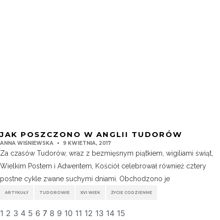
JAK POSZCZONO W ANGLII TUDORÓW
ANNA WIŚNIEWSKA
9 KWIETNIA, 2017
Za czasów Tudorów, wraz z bezmięsnym piątkiem, wigiliami świąt,
Wielkim Postem i Adwentem, Kościół celebrował również cztery
postne cykle zwane suchymi dniami. Obchodzono je
ARTYKUŁY
TUDOROWIE
XVI WIEK
ŻYCIE CODZIENNE
1
2
3
4
5
6
7
8
9
10
11
12
13
14
15