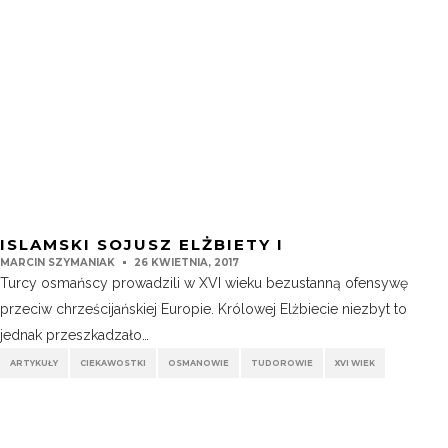
ISLAMSKI SOJUSZ ELŻBIETY I
MARCIN SZYMANIAK
26 KWIETNIA, 2017
Turcy osmańscy prowadzili w XVI wieku bezustanną ofensywę
przeciw chrześcijańskiej Europie. Królowej Elżbiecie niezbyt to
jednak przeszkadzało…
ARTYKUŁY
CIEKAWOSTKI
OSMANOWIE
TUDOROWIE
XVI WIEK