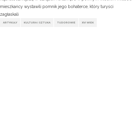
mieszkańcy wystawili pomnik jego bohaterce, który turyści
zagłaskali
ARTYKUŁY
KULTURA I SZTUKA
TUDOROWIE
XVI WIEK