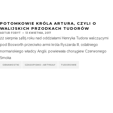
POTOMKOWIE KRÓLA ARTURA, CZYLI O
WALIJSKICH PRZODKACH TUDORÓW
ARTUR FORYT
13 KWIETNIA, 2017
22 sierpnia 1485 roku nad oddziałami Henryka Tudora walczącymi
pod Bosworth przeciwko armii króla Ryszarda III, ostatniego
normańskiego władcy Anglii, powiewała chorągiew Czerwonego
Smoka
CIEKAWOSTKI
CZASOPISMO – ARTYKUŁY
TUDOROWIE