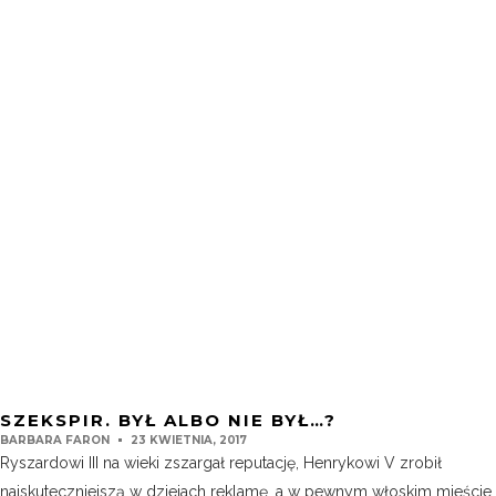
SZEKSPIR. BYŁ ALBO NIE BYŁ…?
BARBARA FARON
23 KWIETNIA, 2017
Ryszardowi III na wieki zszargał reputację, Henrykowi V zrobił
najskuteczniejszą w dziejach reklamę, a w pewnym włoskim mieście