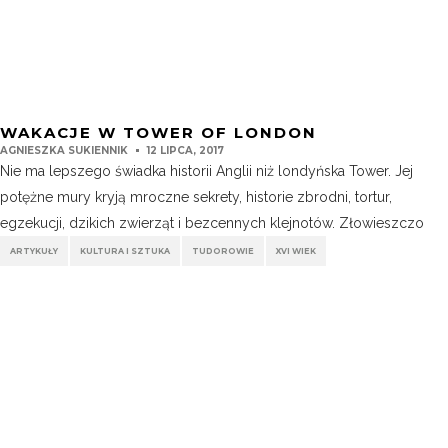
WAKACJE W TOWER OF LONDON
AGNIESZKA SUKIENNIK
12 LIPCA, 2017
Nie ma lepszego świadka historii Anglii niż londyńska Tower. Jej
potężne mury kryją mroczne sekrety, historie zbrodni, tortur,
egzekucji, dzikich zwierząt i bezcennych klejnotów. Złowieszczo
ARTYKUŁY
KULTURA I SZTUKA
TUDOROWIE
XVI WIEK