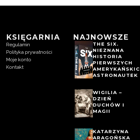
KSIĘGARNIA
NAJNOWSZE
THE SIX.
Regulamin
NIEZNANA
Polityka prywatności
HISTORIA
Moje konto
PIERWSZYCH
Kontakt
AMERYKAŃSKI
ASTRONAUTEK
WIGILIA –
DZIEŃ
DUCHÓW I
MAGII
KATARZYNA
ARAGOŃSKA