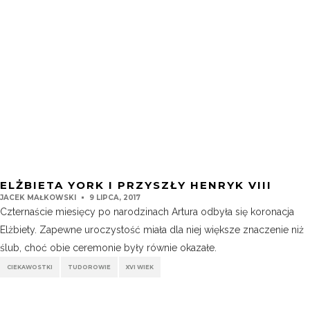
ELŻBIETA YORK I PRZYSZŁY HENRYK VIII
JACEK MAŁKOWSKI
9 LIPCA, 2017
Czternaście miesięcy po narodzinach Artura odbyła się koronacja
Elżbiety. Zapewne uroczystość miała dla niej większe znaczenie niż
ślub, choć obie ceremonie były równie okazałe.
CIEKAWOSTKI
TUDOROWIE
XVI WIEK