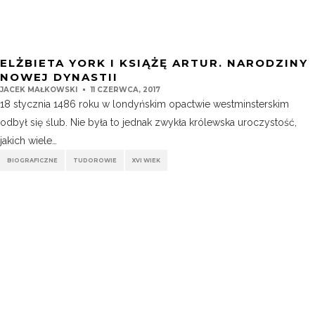
ELŻBIETA YORK I KSIĄŻĘ ARTUR. NARODZINY
NOWEJ DYNASTII
JACEK MAŁKOWSKI
11 CZERWCA, 2017
18 stycznia 1486 roku w londyńskim opactwie westminsterskim
odbył się ślub. Nie była to jednak zwykła królewska uroczystość,
jakich wiele…
BIOGRAFICZNE
TUDOROWIE
XVI WIEK