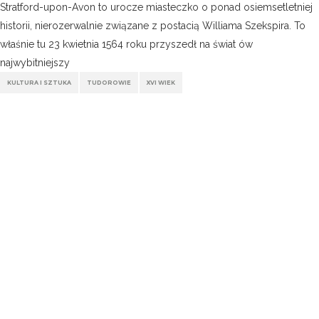
Stratford-upon-Avon to urocze miasteczko o ponad osiemsetletniej
historii, nierozerwalnie związane z postacią Williama Szekspira. To
właśnie tu 23 kwietnia 1564 roku przyszedł na świat ów
najwybitniejszy
KULTURA I SZTUKA
TUDOROWIE
XVI WIEK