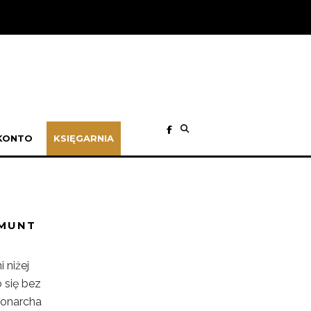
KONTO
KSIĘGARNIA
GMUNT
 niżej
o się bez
monarcha