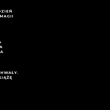
DZIEŃ
MAGII
A
A
TA
CHWAŁY.
SIĄŻĘ
I