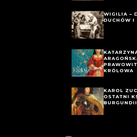
WIGILIA – 
DUCHÓW I 
KATARZYN
ARAGOŃSK
PRAWOWI
KRÓLOWA
KAROL ZU
OSTATNI K
BURGUNDI