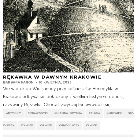
RĘKAWKA W DAWNYM KRAKOWIE
BARBARA FARON
10 KWIETNIA, 2023
We wtorek po Wielkanocy przy kościele św. Benedykta w
Krakowie odbywa się połączony z wielkim festynem odpust,
nazywany Rękawką. Chociaż zwyczaj ten wywodzi się
ARTYKUŁY
CIEKAWOSTKI
KULTURA I SZTUKA
RELIGIA
X–XIII WIEK
XIV–
XV WIEK
XIX WIEK
XVI WIEK
XVII–XVIII WIEK
XX WIEK