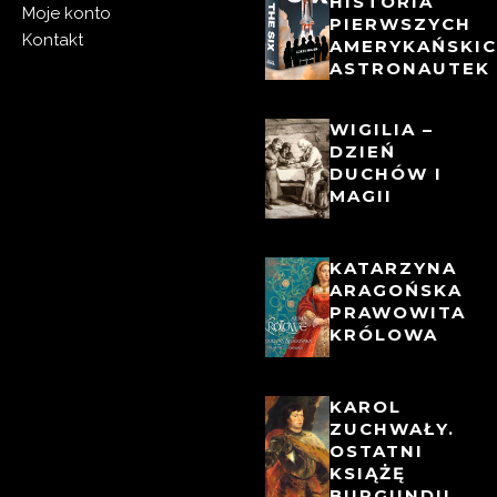
HISTORIA
Moje konto
PIERWSZYCH
Kontakt
AMERYKAŃSKI
ASTRONAUTEK
WIGILIA –
DZIEŃ
DUCHÓW I
MAGII
KATARZYNA
ARAGOŃSKA
PRAWOWITA
KRÓLOWA
KAROL
ZUCHWAŁY.
OSTATNI
KSIĄŻĘ
BURGUNDII