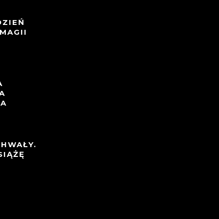
DZIEŃ
MAGII
A
A
TA
CHWAŁY.
SIĄŻĘ
I