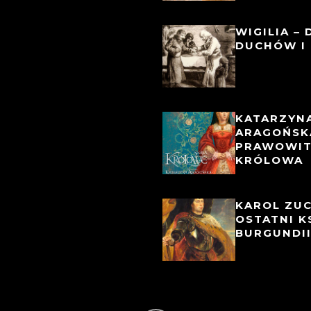
WIGILIA – 
DUCHÓW I 
KATARZYN
ARAGOŃSK
PRAWOWI
KRÓLOWA
KAROL ZU
OSTATNI K
BURGUNDI