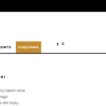
KONTO
KSIĘGARNIA
KI
śmy takich słów
ożego
dni i były