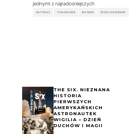
jednymi z najradośniejszych
ARTYKUŁY
TUDOROWIE
XVI WIEK
ŻYCIE CODZIENNE
THE SIX. NIEZNANA
HISTORIA
PIERWSZYCH
AMERYKAŃSKICH
ASTRONAUTEK
WIGILIA – DZIEŃ
DUCHÓW I MAGII