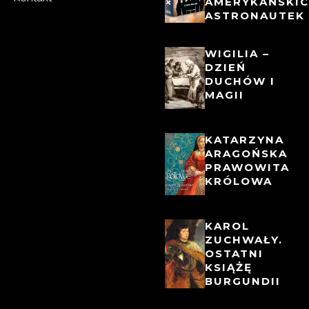
AMERYKAŃSKI
ASTRONAUTEK
WIGILIA –
DZIEŃ
DUCHÓW I
MAGII
KATARZYNA
ARAGOŃSKA
PRAWOWITA
KRÓLOWA
KAROL
ZUCHWAŁY.
OSTATNI
KSIĄŻĘ
BURGUNDII